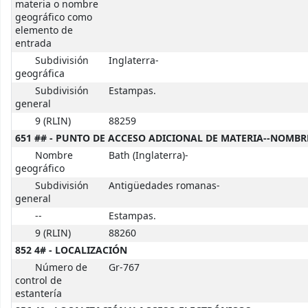
materia o nombre
geográfico como
elemento de
entrada
Subdivisión
Inglaterra-
geográfica
Subdivisión
Estampas.
general
9 (RLIN)
88259
651 ## - PUNTO DE ACCESO ADICIONAL DE MATERIA--NOMB
Nombre
Bath (Inglaterra)-
geográfico
Subdivisión
Antigüedades romanas-
general
--
Estampas.
9 (RLIN)
88260
852 4# - LOCALIZACIÓN
Número de
Gr-767
control de
estantería