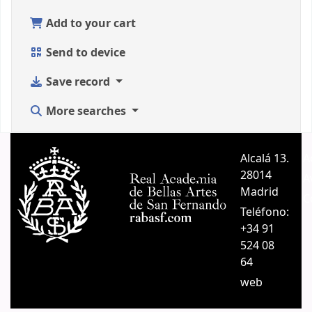
Add to your cart
Send to device
Save record
More searches
Alcalá 13.
A
28014
A
Madrid
C
Teléfono:
+34 91
524 08
64
web