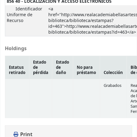
856 40 - LOCALIZACIÓN Y ACCESO ELECTRÓNICOS
Identificador
<a
Uniforme de
href="http://www.realacademiabellasartes
Recurso
biblioteca/biblioteca/estampas?
id=463">http://www.realacademiabellasart
biblioteca/biblioteca/estampas?id=463</a>
Holdings
Estado
Estado
Estatus
de
de
No para
Bib
retirado
pérdida
daño
préstamo
Colección
de 
Grabados
Rea
Ac
de 
Art
Sa
Fe
Print