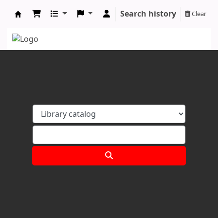
Search history
Clear
Koha online