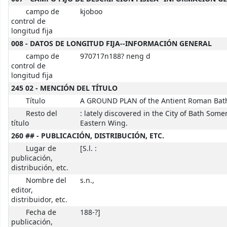
campo de
kjoboo
control de
longitud fija
008 - DATOS DE LONGITUD FIJA--INFORMACIÓN GENERAL
campo de
970717n188? neng d
control de
longitud fija
245 02 - MENCIÓN DEL TÍTULO
Título
A GROUND PLAN of the Antient Roman Bat
Resto del
: lately discovered in the City of Bath Somer
título
Eastern Wing.
260 ## - PUBLICACIÓN, DISTRIBUCIÓN, ETC.
Lugar de
[S.l. :
publicación,
distribución, etc.
Nombre del
s.n.,
editor,
distribuidor, etc.
Fecha de
188-?]
publicación,