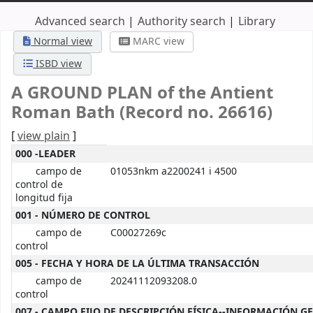
Advanced search
Authority search
Library
Normal view
MARC view
ISBD view
A GROUND PLAN of the Antient
Roman Bath (Record no. 26616)
[
view plain
]
MARC details
000 -LEADER
campo de
01053nkm a2200241 i 4500
control de
longitud fija
001 - NÚMERO DE CONTROL
campo de
C00027269c
control
005 - FECHA Y HORA DE LA ÚLTIMA TRANSACCIÓN
campo de
20241112093208.0
control
007 - CAMPO FIJO DE DESCRIPCIÓN FÍSICA--INFORMACIÓN G