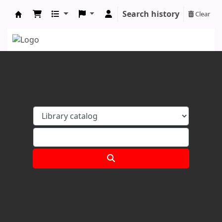
Search history
Clear
Koha online