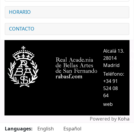
HORARIO
CONTACTO
Alcalá 13.
A
28014
A
Madrid
C
Teléfono:
+34 91
524 08
64
web
Powered by
Koha
Languages:
English
Español