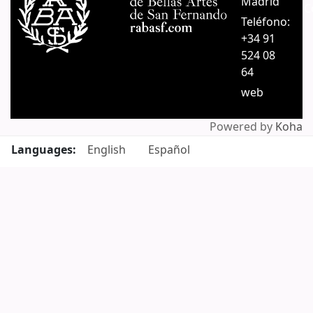
Madrid
C
Teléfono:
+34 91
524 08
64
web
Powered by
Koha
Languages:
English
Español