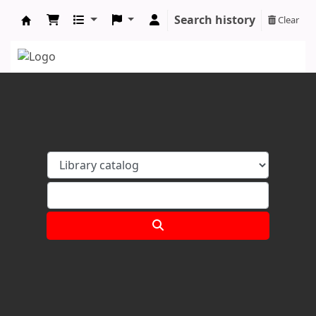
Search history
Clear
Koha online