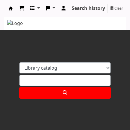
Search history
Clear
Koha online