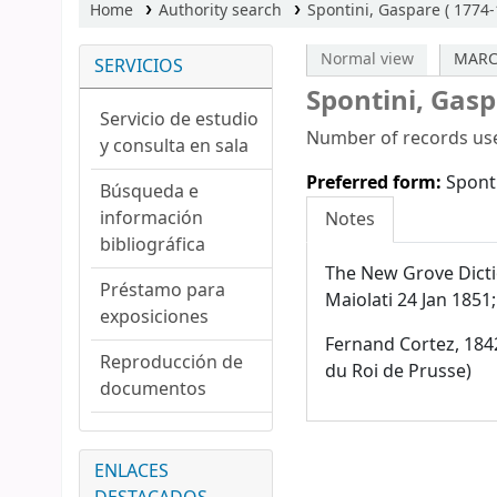
Home
Authority search
Spontini, Gaspare ( 1774
Normal view
MARC
SERVICIOS
Spontini, Gas
Servicio de estudio
Number of records use
y consulta en sala
Preferred form:
Spont
Búsqueda e
información
Notes
bibliográfica
The New Grove Dictio
Préstamo para
Maiolati 24 Jan 1851
exposiciones
Fernand Cortez, 1842
Reproducción de
du Roi de Prusse)
documentos
ENLACES