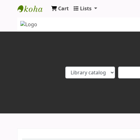
Cart
Lists
Koha online