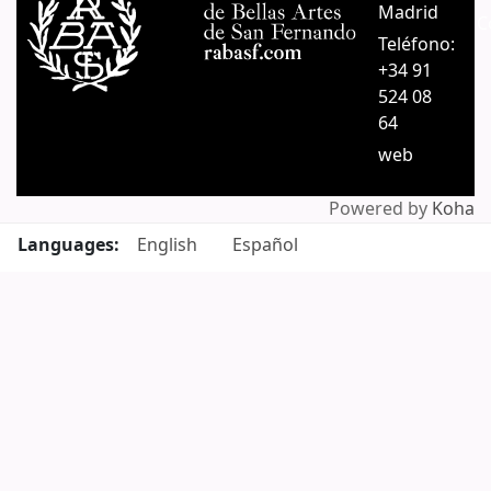
Madrid
C
Teléfono:
+34 91
524 08
64
web
Powered by
Koha
Languages:
English
Español