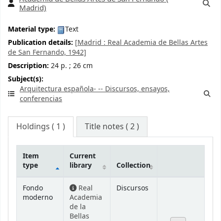
Madrid)
Material type:
Text
Publication details:
[Madrid :
Real Academia de Bellas Artes
de San Fernando,
1942]
Description:
24 p. ; 26 cm
Subject(s):
Arquitectura española- -- Discursos, ensayos,
conferencias
Holdings
( 1 )
Title notes ( 2 )
Item
Current
type
library
Collection
Holdings
Fondo
Real
Discursos
moderno
Academia
de la
Bellas