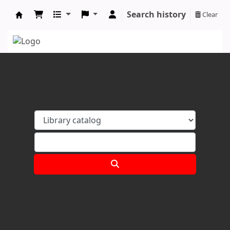
Search history
Clear
Koha online