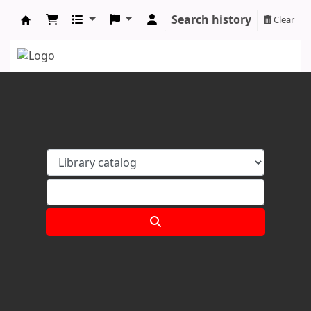
Search history
Clear
Koha online