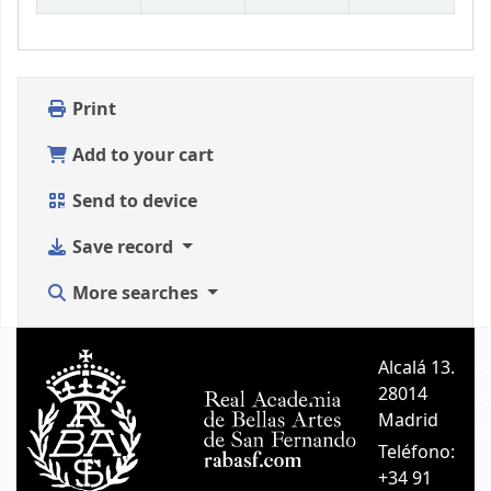
Print
Add to your cart
Send to device
Save record
More searches
Alcalá 13.
A
28014
A
Madrid
C
Teléfono:
+34 91