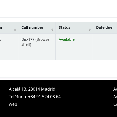
on
Call number
Status
Date due
s
Dis-177 (
Browse
Available
(Opens below)
shelf
)
Alcalá 13. 28014 Madrid
A
Teléfono: +34 91 524 08 64
A
web
C