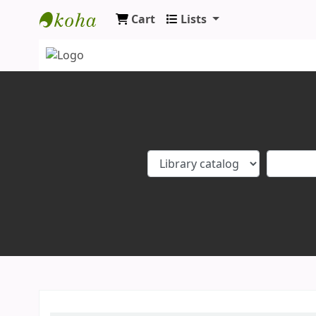
Cart
Lists
Koha online