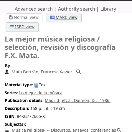
Advanced search
Authority search
Library
Normal view
MARC view
ISBD view
La mejor música religiosa /
selección, revisión y discografía
F.X. Mata.
By:
Mata Bertrán, Francesc Xavier
Material type:
Text
Series:
Lo mejor de la música
Publication details:
Madrid [etc.] :
Daimón,
D.L. 1986.
Description:
158 p. : il. ; 19 cm
ISBN:
84-231-2665-X
Subject(s):
Música religiosa- -- Discursos, ensayos, conferencias