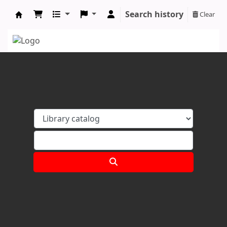
Search history
Clear
Koha online