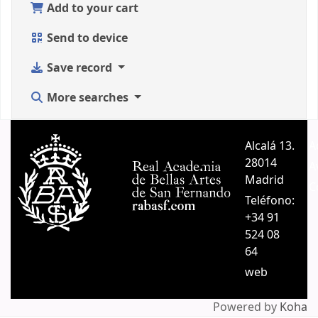
Add to your cart
Send to device
Save record
More searches
Alcalá 13.
A
28014
A
Madrid
C
Teléfono:
+34 91
524 08
64
web
Powered by
Koha