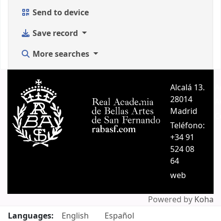
Send to device
Save record
More searches
Alcalá 13.
A
28014
A
Madrid
C
Teléfono:
+34 91
524 08
64
web
Powered by
Koha
Languages:
English
Español