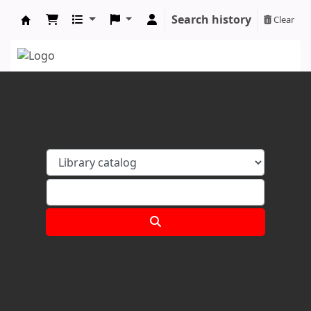
Search history
Clear
Koha online