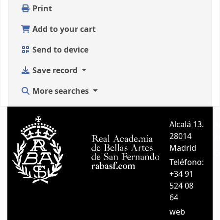
Print
Add to your cart
Send to device
Save record
More searches
Alcalá 13.
A
28014
A
Madrid
C
Teléfono:
+34 91
524 08
64
web