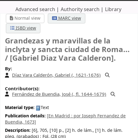
Advanced search
Authority search
Library
Normal view
MARC view
ISBD view
Grandezas y maravillas de la
inclyta y sancta ciudad de Roma...
/
[Gabriel Diaz Vara Calderon].
By:
Díaz Vara Calderón, Gabriel (
, 1621-1676)
Contributor(s):
Fernández de Buendia, José (
, fl. 1644-1679)
Material type:
Text
Publication details:
[En Madrid :
por Ioseph Fernandez de
Buendia,
1673]
Description:
[6], 705, [10] p., [2] h. de lám., [1] h. de lám.
pleg. (grabados) ; Fol. (28 cm)