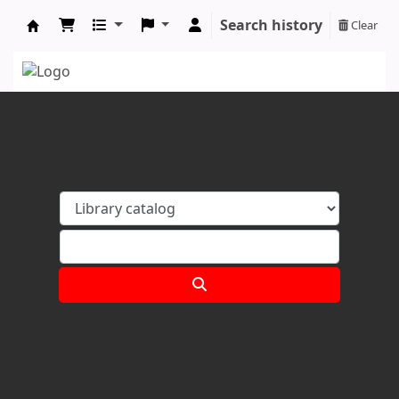
Search history
Clear
Koha online