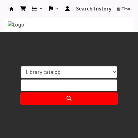
Search history
Clear
Koha online