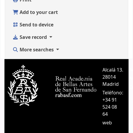
Print
Add to your cart
Send to device
Save record
More searches
Alcalá 13.
A
28014
A
Madrid
C
Teléfono:
+34 91
524 08
64
web