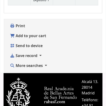
Print
Add to your cart
Send to device
Save record
More searches
Alcalá 13.
A
28014
A
Madrid
C
Teléfono:
+34 91