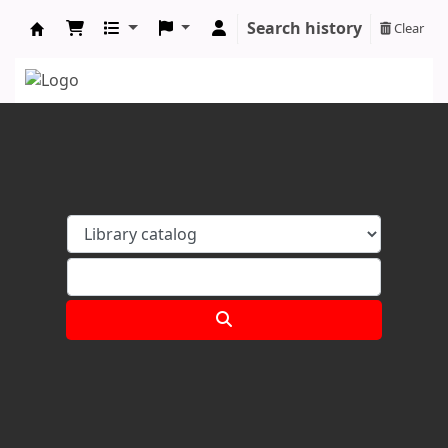
Search history
Clear
Koha online