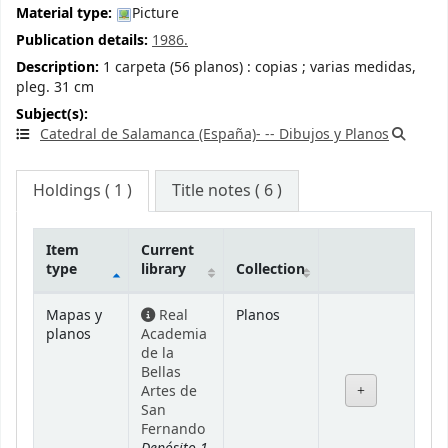
Material type:
Picture
Publication details:
1986.
Description:
1 carpeta (56 planos) : copias ; varias medidas,
pleg. 31 cm
Subject(s):
Catedral de Salamanca (España)- -- Dibujos y Planos
Holdings
( 1 )
Title notes ( 6 )
Item
Current
type
library
Collection
Holdings
Mapas y
Real
Planos
planos
Academia
de la
Bellas
Artes de
San
Fernando
Depósito 1