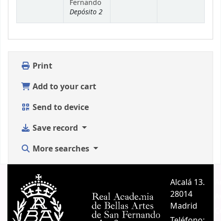
Fernando
Depósito 2
Print
Add to your cart
Send to device
Save record
More searches
Alcalá 13.
A
28014
A
Madrid
C
Teléfono: