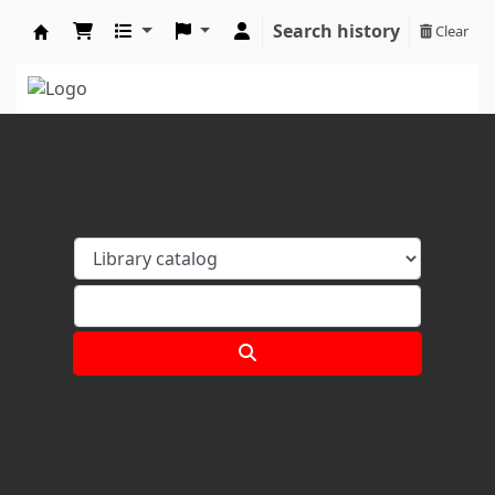
Search history
Clear
Koha online