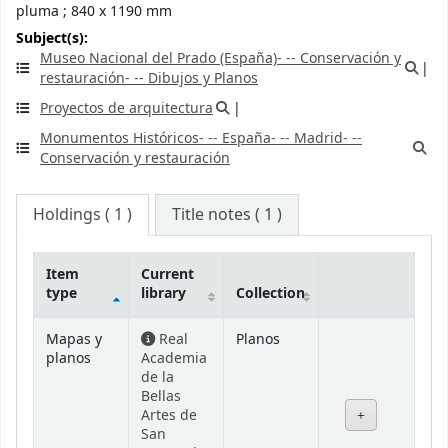
pluma ; 840 x 1190 mm
Subject(s):
Museo Nacional del Prado (España)- -- Conservación y
restauración- -- Dibujos y Planos
Proyectos de arquitectura
Monumentos Históricos- -- España- -- Madrid- --
Conservación y restauración
Holdings
( 1 )
Title notes ( 1 )
Item
Current
type
library
Collection
Holdings
Mapas y
Real
Planos
planos
Academia
de la
Bellas
Artes de
San