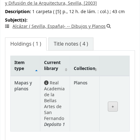
y Difusión de la Arquitectura, Sevilla,
[2003]
Description:
1 carpeta ( [5] p., 12 h. de lám. : col.) ; 43 cm
Subject(s):
Alcázar ( Sevilla, España)- -- Dibujos y Planos
Holdings
( 1 )
Title notes ( 4 )
Item
Current
type
library
Collection
Holdings
Mapas y
Real
Planos
planos
Academia
de la
Bellas
Artes de
San
Fernando
Depósito 1