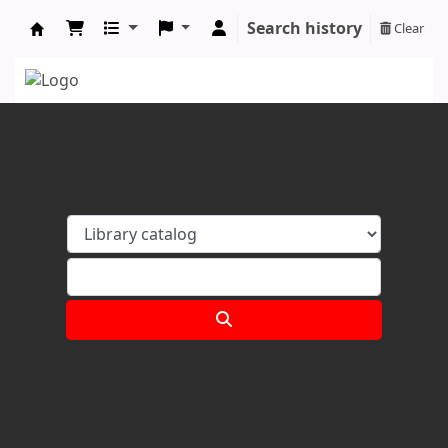
Search history
Clear
Koha online