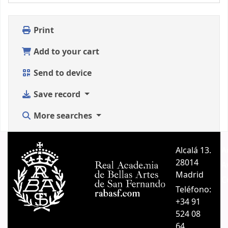
Print
Add to your cart
Send to device
Save record
More searches
Alcalá 13.
A
28014
A
Madrid
C
Teléfono:
+34 91
524 08
64