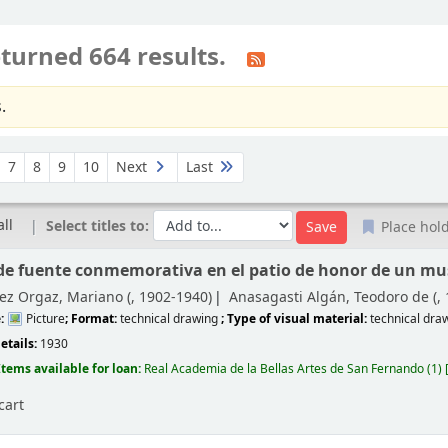
turned 664 results.
.
7
8
9
10
Next
Last
all
Select titles to:
Place hol
de fuente conmemorativa en el patio de honor de un mu
ez Orgaz, Mariano (
, 1902-1940)
Anasagasti Algán, Teodoro de (
,
e:
Picture
; Format:
technical drawing
; Type of visual material:
technical dra
etails:
1930
Items available for loan:
Real Academia de la Bellas Artes de San Fernando
(1)
cart