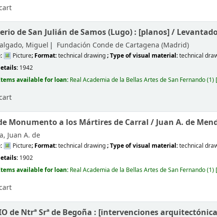
cart
erio de San Julián de Samos (Lugo) : [planos] /
Levantado
algado, Miguel
Fundación Conde de Cartagena (Madrid)
e:
Picture
; Format:
technical drawing
; Type of visual material:
technical dra
etails:
1942
Items available for loan:
Real Academia de la Bellas Artes de San Fernando
(1)
cart
de Monumento a los Mártires de Carral /
Juan A. de Men
, Juan A. de
e:
Picture
; Format:
technical drawing
; Type of visual material:
technical dra
etails:
1902
Items available for loan:
Real Academia de la Bellas Artes de San Fernando
(1)
cart
 de Ntrª Srª de Begoña : [intervenciones arquitectónica