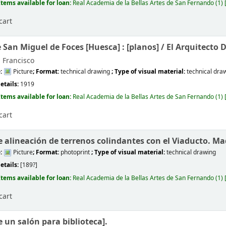
Items available for loan:
Real Academia de la Bellas Artes de San Fernando
(1)
cart
 San Miguel de Foces [Huesca] : [planos] /
El Arquitecto 
 Francisco
e:
Picture
; Format:
technical drawing
; Type of visual material:
technical dra
etails:
1919
Items available for loan:
Real Academia de la Bellas Artes de San Fernando
(1)
cart
 alineación de terrenos colindantes con el Viaducto. Mad
e:
Picture
; Format:
photoprint
; Type of visual material:
technical drawing
etails:
[189?]
Items available for loan:
Real Academia de la Bellas Artes de San Fernando
(1)
cart
 un salón para biblioteca].