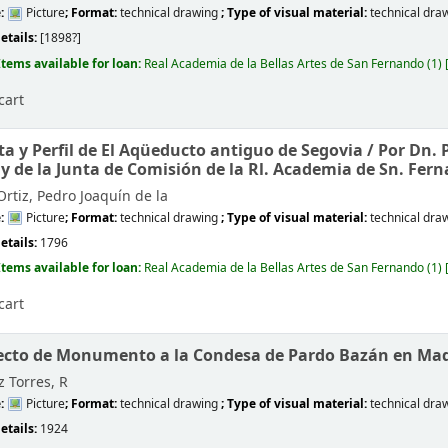
e:
Picture
; Format:
technical drawing
; Type of visual material:
technical dra
etails:
[1898?]
Items available for loan:
Real Academia de la Bellas Artes de San Fernando
(1)
cart
sta y Perfil de El Aqüeducto antiguo de Segovia /
Por Dn. 
 y de la Junta de Comisión de la Rl. Academia de Sn. Fern
rtiz, Pedro Joaquín de la
e:
Picture
; Format:
technical drawing
; Type of visual material:
technical dra
etails:
1796
Items available for loan:
Real Academia de la Bellas Artes de San Fernando
(1)
cart
cto de Monumento a la Condesa de Pardo Bazán en Mad
 Torres, R
e:
Picture
; Format:
technical drawing
; Type of visual material:
technical dra
etails:
1924