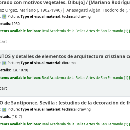
corado con motivos vegetales. Dibujo] /
[Mariano Rodrígu
ez Orgaz, Mariano (
, 1902-1940)
Anasagasti Algán, Teodoro de (
,
e:
Picture
; Type of visual material:
technical drawing
etails:
1930
Items available for loan:
Real Academia de la Bellas Artes de San Fernando
(1)
cart
OS y detalles de elementos de arquitectura cristiana c
e:
Picture
; Type of visual material:
diorama
etails:
[Ca. 1879]
Items available for loan:
Real Academia de la Bellas Artes de San Fernando
(1)
cart
de Santiponce. Sevilla : [estudios de la decoración de fr
e:
Picture
; Type of visual material:
technical drawing
etails:
[18--?]
Items available for loan:
Real Academia de la Bellas Artes de San Fernando
(1)