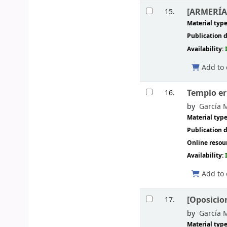
[ARMERÍA.
15.
Material typ
Publication d
Availability:
Add to 
Templo er
16.
by
García 
Material typ
Publication d
Online resou
Availability:
Add to 
[Oposicion
17.
by
García 
Material typ