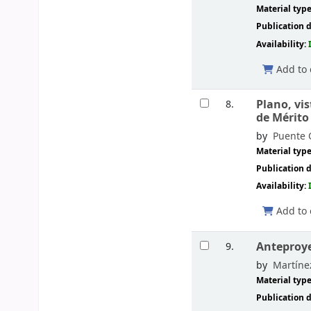
Material typ
Publication d
Availability:
Add to 
Plano, vi
8.
de Mérito
by
Puente O
Material typ
Publication d
Availability:
Add to 
Anteproye
9.
by
Martínez
Material typ
Publication d