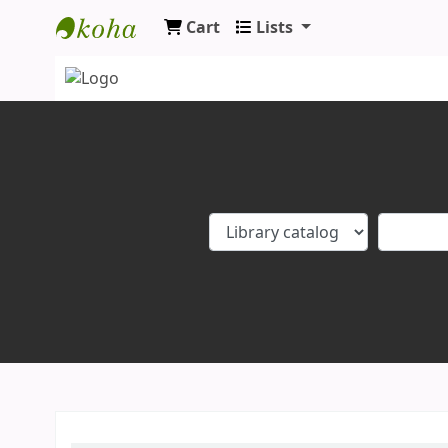
Cart
Lists
Koha online