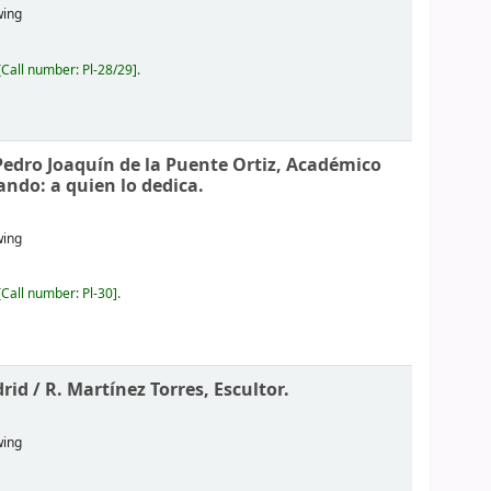
wing
Call number:
Pl-28/29
.
Pedro Joaquín de la Puente Ortiz, Académico
ando: a quien lo dedica.
wing
Call number:
Pl-30
.
rid /
R. Martínez Torres, Escultor.
wing