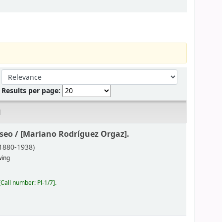
Sort by:
Results per page:
d
seo /
[Mariano Rodríguez Orgaz].
 1880-1938)
wing
Call number:
Pl-1/7
.