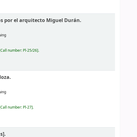
s por el arquitecto Miguel Durán.
wing
Call number:
Pl-25/26
.
doza.
wing
Call number:
Pl-27
.
s].