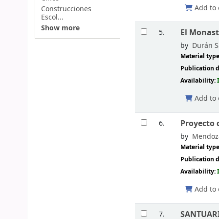
Add to 
Construcciones
Escol...
Show more
El Monast
5.
by
Durán S
Material typ
Publication d
Availability:
Add to 
Proyecto 
6.
by
Mendoza
Material typ
Publication d
Availability:
Add to 
SANTUARIO
7.