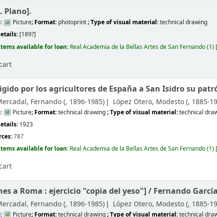
 Plano].
e:
Picture
; Format:
photoprint
; Type of visual material:
technical drawing
etails:
[189?]
Items available for loan:
Real Academia de la Bellas Artes de San Fernando
(1)
cart
igido por los agricultores de España a San Isidro su patr
Mercadal, Fernando (
, 1896-1985)
López Otero, Modesto (
, 1885-1
e:
Picture
; Format:
technical drawing
; Type of visual material:
technical dra
etails:
1923
rces:
787
Items available for loan:
Real Academia de la Bellas Artes de San Fernando
(1)
cart
es a Roma : ejercicio "copia del yeso"] /
Fernando García
Mercadal, Fernando (
, 1896-1985)
López Otero, Modesto (
, 1885-1
e:
Picture
; Format:
technical drawing
; Type of visual material:
technical dra