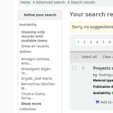
Home
Advanced search
Search results
Your search re
Refine your search
Availability
Sorry, no suggestions
Showing only
records with
Sort
available items
1
2
3
4
5
6
Show all records
Authors
Select all
Clear 
Almagro Gorbea,
Anto...
Results
Proyecto 
1.
Anasagasti Algán,
Te...
by
Rodrígu
Argote, José María
Material typ
Berriochoa Sánchez-
Publication d
M...
Availability:
Chueca Goitia,
Ferna...
Add to 
Show more
Collections