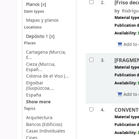
[Friso de
2.
Planos
[
x
]
by
Rodrígu
Item types
Material typ
Mapas y planos
Publication d
Locations
Availability:
Depósito 1
[
x
]
Places
Add to 
Cartagena (Murcia,
E...
[FRAGMENT
3.
Cieza (Murcia,
Material typ
Españ...
Publication d
Colonia de el Viso (...
Elgoibar
Availability:
(Guipúzcoa,...
Add to 
España
Show more
Topics
CONVENTO 
4.
Material typ
Arquitectura
Bancos (Edificios)
Publication d
Casas Individuales
Availability:
Cines