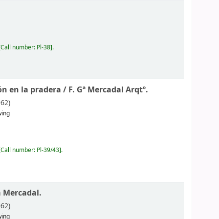
Call number:
Pl-38
.
ón en la pradera /
F. Gª Mercadal Arqtº.
962)
wing
Call number:
Pl-39/43
.
 Mercadal.
962)
wing