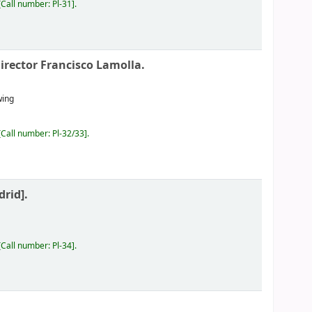
Call number:
Pl-31
.
Director Francisco Lamolla.
wing
Call number:
Pl-32/33
.
rid].
Call number:
Pl-34
.