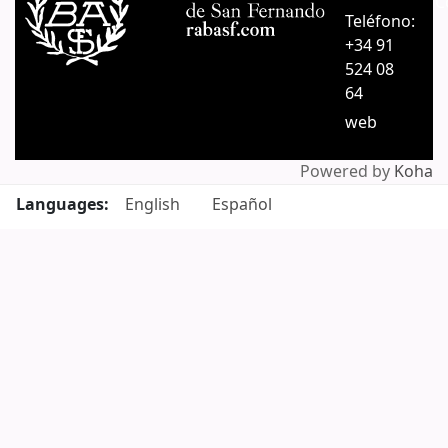
C
Teléfono:
+34 91
524 08
64
web
Powered by
Koha
Languages:
English
Español