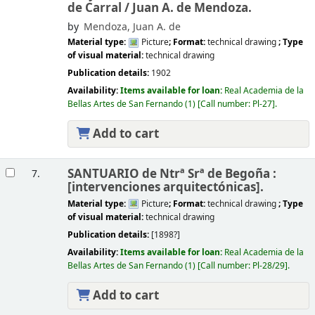
de Carral /
Juan A. de Mendoza.
by
Mendoza, Juan A. de
Material type:
Picture
; Format:
technical drawing
; Type
of visual material:
technical drawing
Publication details:
1902
Availability:
Items available for loan:
Real Academia de la
Bellas Artes de San Fernando
(1)
Call number:
Pl-27
.
Add to cart
SANTUARIO de Ntrª Srª de Begoña :
7.
[intervenciones arquitectónicas].
Material type:
Picture
; Format:
technical drawing
; Type
of visual material:
technical drawing
Publication details:
[1898?]
Availability:
Items available for loan:
Real Academia de la
Bellas Artes de San Fernando
(1)
Call number:
Pl-28/29
.
Add to cart