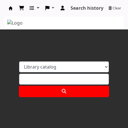
Search history
Clear
Koha online