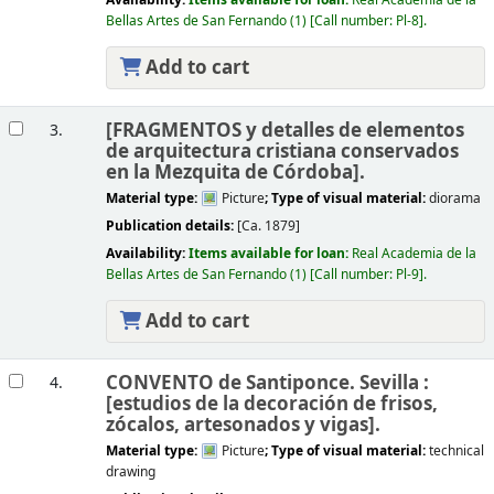
Availability:
Items available for loan:
Real Academia de la
Bellas Artes de San Fernando
(1)
Call number:
Pl-8
.
Add to cart
[FRAGMENTOS y detalles de elementos
3.
de arquitectura cristiana conservados
en la Mezquita de Córdoba].
Material type:
Picture
; Type of visual material:
diorama
Publication details:
[Ca. 1879]
Availability:
Items available for loan:
Real Academia de la
Bellas Artes de San Fernando
(1)
Call number:
Pl-9
.
Add to cart
CONVENTO de Santiponce. Sevilla :
4.
[estudios de la decoración de frisos,
zócalos, artesonados y vigas].
Material type:
Picture
; Type of visual material:
technical
drawing