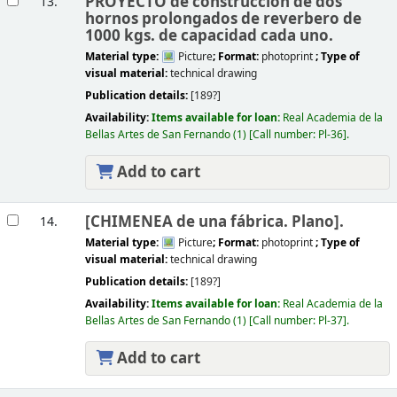
PROYECTO de construcción de dos
13.
hornos prolongados de reverbero de
1000 kgs. de capacidad cada uno.
Material type:
Picture
; Format:
photoprint
; Type of
visual material:
technical drawing
Publication details:
[189?]
Availability:
Items available for loan:
Real Academia de la
Bellas Artes de San Fernando
(1)
Call number:
Pl-36
.
Add to cart
[CHIMENEA de una fábrica. Plano].
14.
Material type:
Picture
; Format:
photoprint
; Type of
visual material:
technical drawing
Publication details:
[189?]
Availability:
Items available for loan:
Real Academia de la
Bellas Artes de San Fernando
(1)
Call number:
Pl-37
.
Add to cart