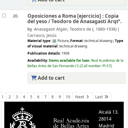
Oposiciones a Roma [ejercicio] : Copia
20.
del yeso /
Teodoro de Anasagasti Arqtº.
by
Anasagasti Algán, Teodoro de (
, 1880-1938)
Carrasco, Jesús
Material type:
Picture
; Format:
technical drawing
; Type
of visual material:
technical drawing
Publication details:
1908
Availability:
Items available for loan:
Real Academia de la
Bellas Artes de San Fernando
(1)
Call number:
Pl-57
.
Add to cart
Pages
1
2
3
4
5
6
7
8
9
10
Next
Last
Alcalá 13.
A
28014
A
Madrid