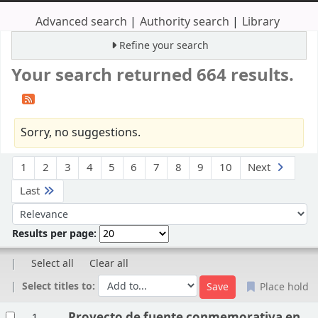
Advanced search
Authority search
Library
Refine your search
Your search returned 664 results.
Sorry, no suggestions.
Sort
1
2
3
4
5
6
7
8
9
10
Next
Last
Sort by:
Results per page:
Select all
Clear all
Select titles to:
Place hold
Results
Proyecto de fuente conmemorativa en
1.