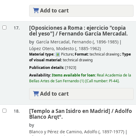
Add to cart
[Oposiciones a Roma : ejercicio "copia
17.
del yeso"] /
Fernando García Mercadal.
by
García Mercadal, Fernando (
, 1896-1985)
López Otero, Modesto (
, 1885-1962)
Material type:
Picture
; Format:
technical drawing
; Type
of visual material:
technical drawing
Publication details:
[1923]
Availability:
Items available for loan:
Real Academia de la
Bellas Artes de San Fernando
(1)
Call number:
Pl-44
.
Add to cart
[Templo a San Isidro en Madrid] /
Adolfo
18.
Blanco Arqtº.
by
Blanco y Pérez de Camino, Adolfo (
, 1897-1977)