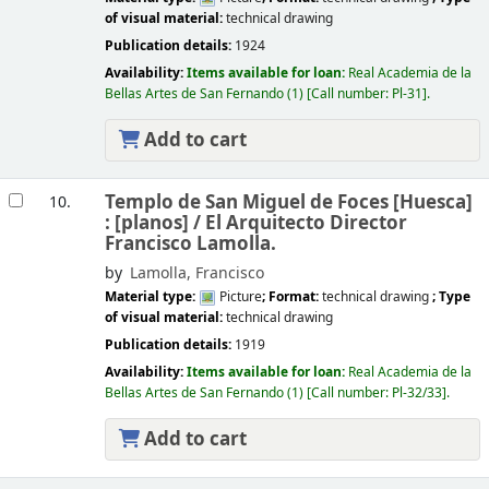
of visual material:
technical drawing
Publication details:
1924
Availability:
Items available for loan:
Real Academia de la
Bellas Artes de San Fernando
(1)
Call number:
Pl-31
.
Add to cart
Templo de San Miguel de Foces [Huesca]
10.
: [planos] /
El Arquitecto Director
Francisco Lamolla.
by
Lamolla, Francisco
Material type:
Picture
; Format:
technical drawing
; Type
of visual material:
technical drawing
Publication details:
1919
Availability:
Items available for loan:
Real Academia de la
Bellas Artes de San Fernando
(1)
Call number:
Pl-32/33
.
Add to cart