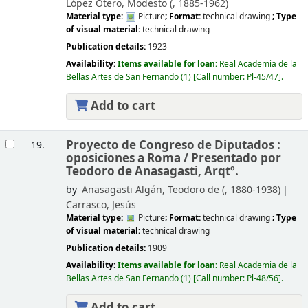
López Otero, Modesto (
, 1885-1962)
Material type:
Picture
; Format:
technical drawing
; Type
of visual material:
technical drawing
Publication details:
1923
Availability:
Items available for loan:
Real Academia de la
Bellas Artes de San Fernando
(1)
Call number:
Pl-45/47
.
Add to cart
Proyecto de Congreso de Diputados :
19.
oposiciones a Roma /
Presentado por
Teodoro de Anasagasti, Arqtº.
by
Anasagasti Algán, Teodoro de (
, 1880-1938)
Carrasco, Jesús
Material type:
Picture
; Format:
technical drawing
; Type
of visual material:
technical drawing
Publication details:
1909
Availability:
Items available for loan:
Real Academia de la
Bellas Artes de San Fernando
(1)
Call number:
Pl-48/56
.
Add to cart