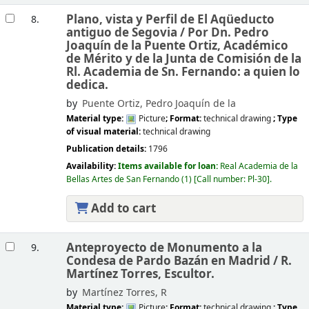
Plano, vista y Perfil de El Aqüeducto
8.
antiguo de Segovia /
Por Dn. Pedro
Joaquín de la Puente Ortiz, Académico
de Mérito y de la Junta de Comisión de la
Rl. Academia de Sn. Fernando: a quien lo
dedica.
by
Puente Ortiz, Pedro Joaquín de la
Material type:
Picture
; Format:
technical drawing
; Type
of visual material:
technical drawing
Publication details:
1796
Availability:
Items available for loan:
Real Academia de la
Bellas Artes de San Fernando
(1)
Call number:
Pl-30
.
Add to cart
Anteproyecto de Monumento a la
9.
Condesa de Pardo Bazán en Madrid /
R.
Martínez Torres, Escultor.
by
Martínez Torres, R
Material type:
Picture
; Format:
technical drawing
; Type