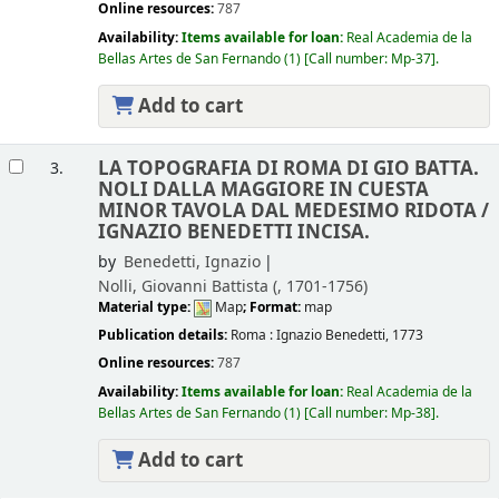
Online resources:
787
Availability:
Items available for loan:
Real Academia de la
Bellas Artes de San Fernando
(1)
Call number:
Mp-37
.
Add to cart
LA TOPOGRAFIA DI ROMA DI GIO BATTA.
3.
NOLI DALLA MAGGIORE IN CUESTA
MINOR TAVOLA DAL MEDESIMO RIDOTA /
IGNAZIO BENEDETTI INCISA.
by
Benedetti, Ignazio
Nolli, Giovanni Battista (
, 1701-1756)
Material type:
Map
; Format:
map
Publication details:
Roma :
Ignazio Benedetti,
1773
Online resources:
787
Availability:
Items available for loan:
Real Academia de la
Bellas Artes de San Fernando
(1)
Call number:
Mp-38
.
Add to cart