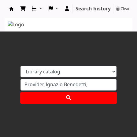
Search history
Clear
Koha online