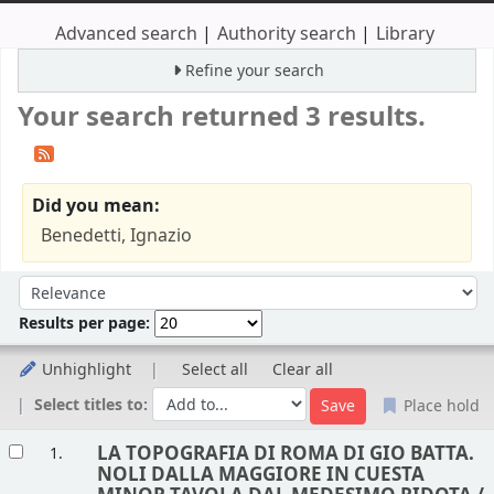
Advanced search
Authority search
Library
Refine your search
Your search returned 3 results.
Did you mean:
Benedetti, Ignazio
Sort
Sort by:
Results per page:
Unhighlight
Select all
Clear all
Select titles to:
Place hold
Results
LA TOPOGRAFIA DI ROMA DI GIO BATTA.
1.
NOLI DALLA MAGGIORE IN CUESTA