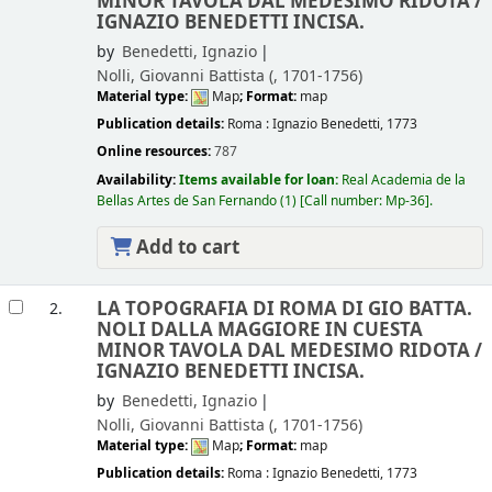
MINOR TAVOLA DAL MEDESIMO RIDOTA /
IGNAZIO BENEDETTI INCISA.
by
Benedetti, Ignazio
Nolli, Giovanni Battista (
, 1701-1756)
Material type:
Map
; Format:
map
Publication details:
Roma :
Ignazio Benedetti,
1773
Online resources:
787
Availability:
Items available for loan:
Real Academia de la
Bellas Artes de San Fernando
(1)
Call number:
Mp-36
.
Add to cart
LA TOPOGRAFIA DI ROMA DI GIO BATTA.
2.
NOLI DALLA MAGGIORE IN CUESTA
MINOR TAVOLA DAL MEDESIMO RIDOTA /
IGNAZIO BENEDETTI INCISA.
by
Benedetti, Ignazio
Nolli, Giovanni Battista (
, 1701-1756)
Material type:
Map
; Format:
map
Publication details:
Roma :
Ignazio Benedetti,
1773