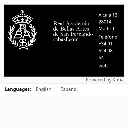
Pages
Alcalá 13.
A
28014
A
Madrid
C
Teléfono:
+34 91
524 08
64
web
Powered by
Koha
Languages:
English
Español