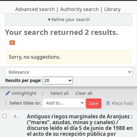
Advanced search
Authority search
Library
Refine your search
Your search returned 2 results.
Sorry, no suggestions.
Sort
Sort by:
Results per page:
Unhighlight
Select all
Clear all
Select titles to:
Place hold
Results
Antiguos riegos marginales de Aranjuez :
1.
("mares", azudas, minas y canales) /
discurso leído el día 5 de junio de 1988 en
el acto de su recepción pública por