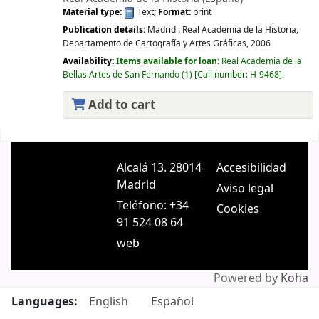
Material type:
Text
; Format:
print
Publication details:
Madrid :
Real Academia de la Historia,
Departamento de Cartografía y Artes Gráficas,
2006
Availability:
Items available for loan:
Real Academia de la
Bellas Artes de San Fernando
(1)
Call number:
H-9468
.
Add to cart
Pages
Alcalá 13. 28014
Accesibilidad
Madrid
Aviso legal
Teléfono: +34
Cookies
91 524 08 64
web
Powered by
Koha
Languages:
English
Español