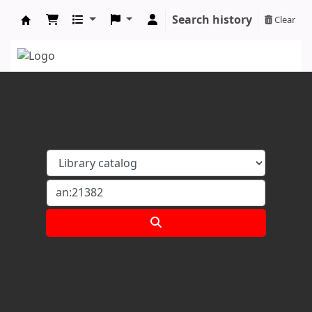
Search history
Clear
Koha online