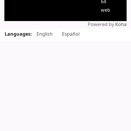
64
web
Powered by
Koha
Languages:
English
Español