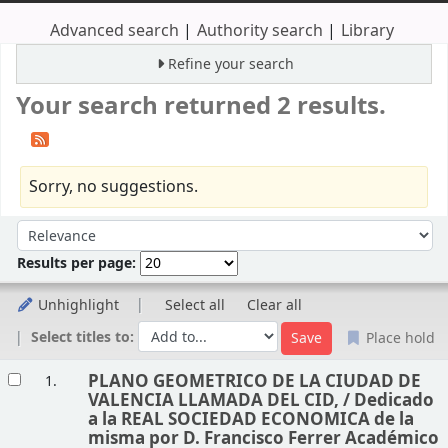
Advanced search
Authority search
Library
Refine your search
Your search returned 2 results.
Sorry, no suggestions.
Sort
Sort by:
Results per page:
Unhighlight
Select all
Clear all
Select titles to:
Place hold
Results
PLANO GEOMETRICO DE LA CIUDAD DE
1.
VALENCIA LLAMADA DEL CID, /
Dedicado
a la REAL SOCIEDAD ECONOMICA de la
misma por D. Francisco Ferrer Académico