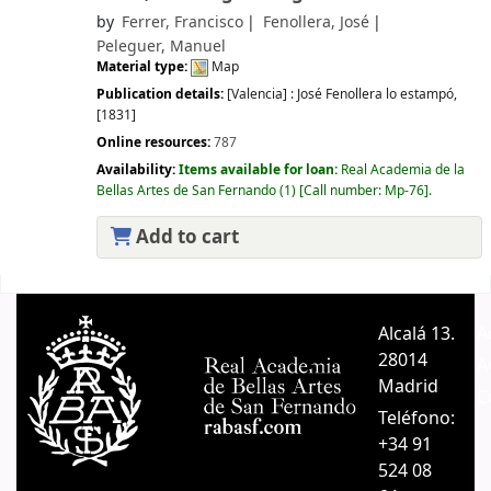
by
Ferrer, Francisco
Fenollera, José
Peleguer, Manuel
Material type:
Map
Publication details:
[Valencia] :
José Fenollera lo estampó,
[1831]
Online resources:
787
Availability:
Items available for loan:
Real Academia de la
Bellas Artes de San Fernando
(1)
Call number:
Mp-76
.
Add to cart
Pages
Alcalá 13.
A
28014
A
Madrid
C
Teléfono:
+34 91
524 08