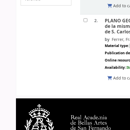
Add to c
PLANO GEO
2.
de la mism
de S. Carlo
by
Ferrer, F
Material type:
Publication de
Online resour
Availability:
I
Add to c
Pages