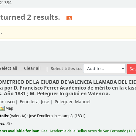
:21384'
turned 2 results.
.
Select all
Clear all
Select titles to:
METRICO DE LA CIUDAD DE VALENCIA LLAMADA DEL CID
a por D. Francisco Ferrer Académico de mérito en la clas
s. Año 1831 ; M. Peleguer lo grabó en Valencia.
rancisco
Fenollera, José
Peleguer, Manuel
Map
tails:
[Valencia] :
José Fenollera lo estampó,
[1831]
ces:
787
tems available for loan:
Real Academia de la Bellas Artes de San Fernando
(1)
C