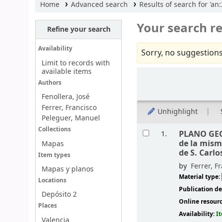
Home
Advanced search
Results of search for 'an
Your search re
Refine your search
Availability
Sorry, no suggestions
Limit to records with
available items
Sort
Authors
Fenollera, José
Ferrer, Francisco
Unhighlight
Peleguer, Manuel
Results
Collections
PLANO GEO
1.
de la mism
Mapas
de S. Carlo
Item types
by
Ferrer, F
Mapas y planos
Material type:
Locations
Publication de
Depósito 2
Online resour
Places
Availability:
I
Valencia