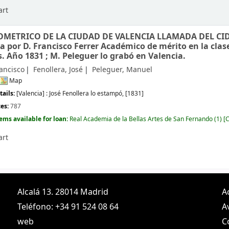
art
METRICO DE LA CIUDAD DE VALENCIA LLAMADA DEL CID
a por D. Francisco Ferrer Académico de mérito en la clas
s. Año 1831 ; M. Peleguer lo grabó en Valencia.
rancisco
Fenollera, José
Peleguer, Manuel
Map
tails:
[Valencia] :
José Fenollera lo estampó,
[1831]
ces:
787
tems available for loan:
Real Academia de la Bellas Artes de San Fernando
(1)
C
art
Alcalá 13. 28014 Madrid
A
Teléfono: +34 91 524 08 64
A
web
C