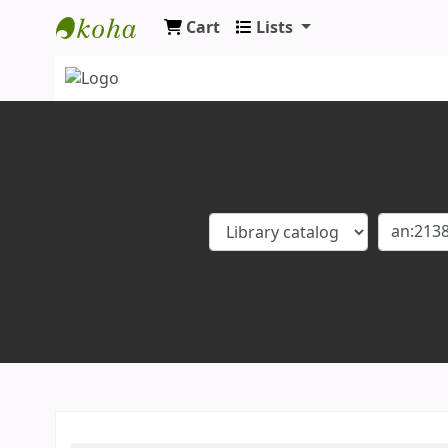
Cart
Lists
Koha online