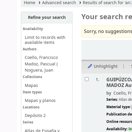
Home
Advanced search
Results of search for 'an
Your search re
Refine your search
Availability
Sorry, no suggestions
Limit to records with
available items
Sort
Authors
Coello, Francisco
Madoz, Pascual (
Unhighlight
Noguera, Juan
Results
Collections
GUIPÚZCO
1.
MADOZ Auto
Mapas
Item types
by
Coello, F
Series:
Atlas d
Mapas y planos
Material type:
Locations
Publication de
Depósito 2
Online resour
Series
Availability:
I
Atlas de España y