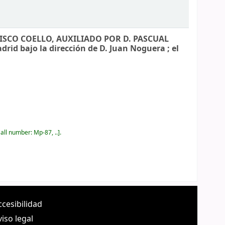
NCISCO COELLO, AUXILIADO POR D. PASCUAL
rid bajo la dirección de D. Juan Noguera ; el
all number:
Mp-87, ..
.
ccesibilidad
viso legal