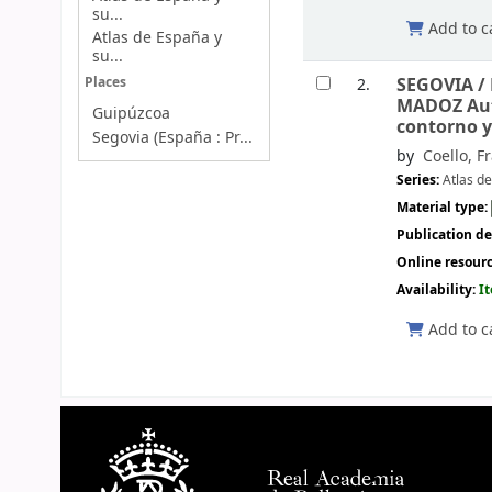
su...
Add to c
Atlas de España y
su...
SEGOVIA /
Places
2.
MADOZ Auto
Guipúzcoa
contorno y 
Segovia (España : Pr...
by
Coello, F
Series:
Atlas d
Material type:
Publication de
Online resour
Availability:
I
Add to c
Pages