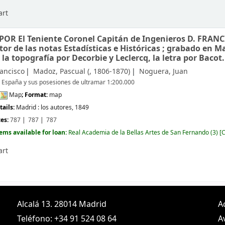
art
POR El Teniente Coronel Capitán de Ingenieros D. FRA
r de las notas Estadísticas e Históricas ; grabado en Mad
la topografía por Decorbie y Leclercq, la letra por Bacot.
rancisco
Madoz, Pascual (
, 1806-1870)
Noguera, Juan
e España y sus posesiones de ultramar 1:200.000
Map
; Format:
map
tails:
Madrid :
los autores,
1849
ces:
787
787
787
tems available for loan:
Real Academia de la Bellas Artes de San Fernando
(3)
C
art
Alcalá 13. 28014 Madrid
A
Teléfono: +34 91 524 08 64
A