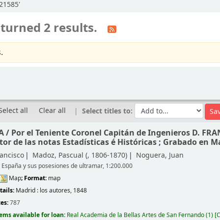
:21585'
turned 2 results.
.
Select all
Clear all
Select titles to:
A /
Por el Teniente Coronel Capitán de Ingenieros D. 
r de las notas Estadísticas é Históricas ; Grabado en M
rancisco
Madoz, Pascual (
, 1806-1870)
Noguera, Juan
e España y sus posesiones de ultramar, 1:200.000
Map
; Format:
map
tails:
Madrid :
los autores,
1848
ces:
787
tems available for loan:
Real Academia de la Bellas Artes de San Fernando
(1)
C