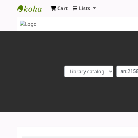
Cart
Lists
Koha online