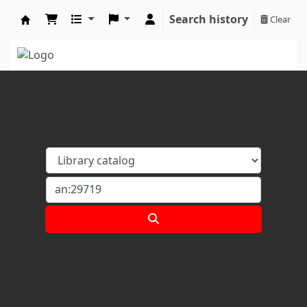
Search history
Clear
Koha online