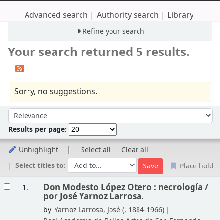
Advanced search
Authority search
Library
Refine your search
Your search returned 5 results.
Sorry, no suggestions.
Sort
Sort by:
Results per page:
Unhighlight
Select all
Clear all
Select titles to:
Place hold
Results
Don Modesto López Otero : necrología /
1.
por José Yarnoz Larrosa.
by
Yarnoz Larrosa, José (
, 1884-1966)