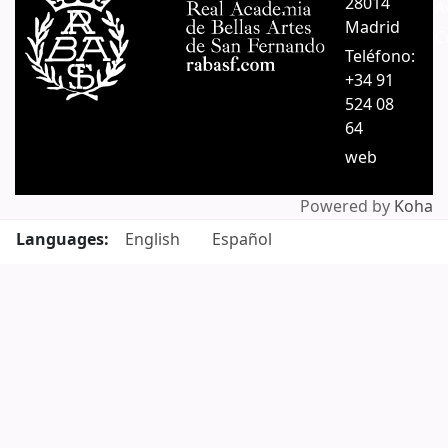
28014
A
Madrid
C
Teléfono:
+34 91
524 08
64
web
Powered by
Koha
Languages:
English
Español