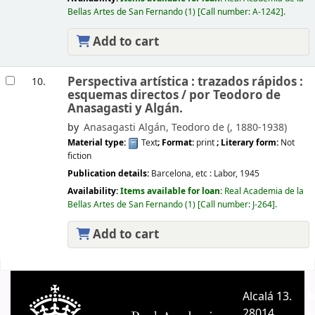
Bellas Artes de San Fernando
(1)
Call number:
A-1242
.
Add to cart
Perspectiva artística : trazados rápidos :
10.
esquemas directos /
por Teodoro de
Anasagasti y Algán.
by
Anasagasti Algán, Teodoro de (
, 1880-1938)
Material type:
Text
; Format:
print
; Literary form:
Not
fiction
Publication details:
Barcelona, etc :
Labor,
1945
Availability:
Items available for loan:
Real Academia de la
Bellas Artes de San Fernando
(1)
Call number:
J-264
.
Add to cart
Pages
Alcalá 13.
A
28014