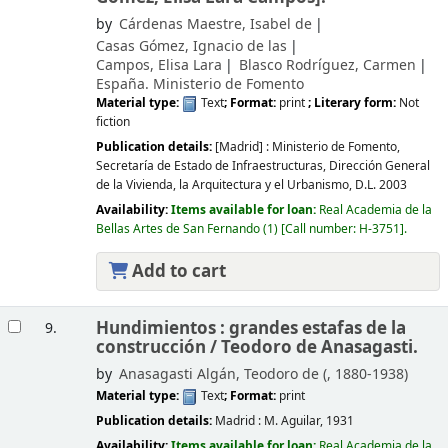
by
Cárdenas Maestre, Isabel de
Casas Gómez, Ignacio de las
Campos, Elisa Lara
Blasco Rodríguez, Carmen
España. Ministerio de Fomento
Material type:
Text
; Format:
print
; Literary form:
Not
fiction
Publication details:
[Madrid] :
Ministerio de Fomento,
Secretaría de Estado de Infraestructuras, Dirección General
de la Vivienda, la Arquitectura y el Urbanismo,
D.L. 2003
Availability:
Items available for loan:
Real Academia de la
Bellas Artes de San Fernando
(1)
Call number:
H-3751
.
Add to cart
Hundimientos : grandes estafas de la
9.
construcción /
Teodoro de Anasagasti.
by
Anasagasti Algán, Teodoro de (
, 1880-1938)
Material type:
Text
; Format:
print
Publication details:
Madrid :
M. Aguilar,
1931
Availability:
Items available for loan:
Real Academia de la