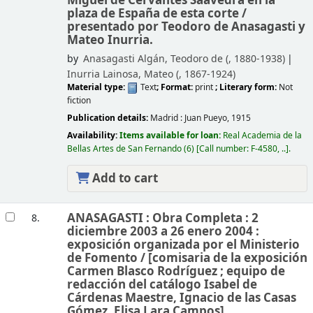
Miguel de Cervantes Saavedra en la
plaza de España de esta corte /
presentado por Teodoro de Anasagasti y
Mateo Inurria.
by
Anasagasti Algán, Teodoro de (
, 1880-1938)
Inurria Lainosa, Mateo (
, 1867-1924)
Material type:
Text
; Format:
print
; Literary form:
Not
fiction
Publication details:
Madrid :
Juan Pueyo,
1915
Availability:
Items available for loan:
Real Academia de la
Bellas Artes de San Fernando
(6)
Call number:
F-4580, ..
.
Add to cart
ANASAGASTI : Obra Completa : 2
8.
diciembre 2003 a 26 enero 2004 :
exposición organizada por el Ministerio
de Fomento /
[comisaria de la exposición
Carmen Blasco Rodríguez ; equipo de
redacción del catálogo Isabel de
Cárdenas Maestre, Ignacio de las Casas
Gómez, Elisa Lara Campos].