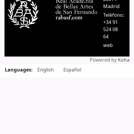
A
Madrid
C
Teléfono:
+34 91
524 08
64
web
Powered by
Koha
Languages:
English
Español