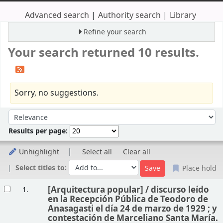
Advanced search
Authority search
Library
Refine your search
Your search returned 10 results.
Sorry, no suggestions.
Sort
Sort by:
Results per page:
Unhighlight
Select all
Clear all
Select titles to:
Place hold
Results
[Arquitectura popular] /
discurso leído
1.
en la Recepción Pública de Teodoro de
Anasagasti el día 24 de marzo de 1929 ; y
contestación de Marceliano Santa María.