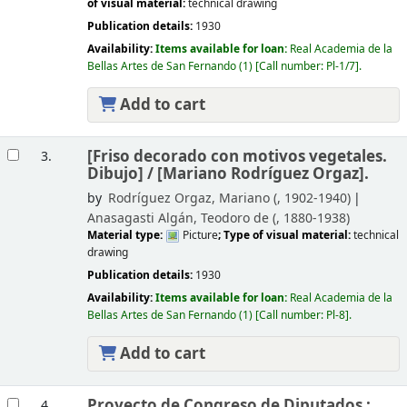
of visual material:
technical drawing
Publication details:
1930
Availability:
Items available for loan:
Real Academia de la
Bellas Artes de San Fernando
(1)
Call number:
Pl-1/7
.
Add to cart
[Friso decorado con motivos vegetales.
3.
Dibujo] /
[Mariano Rodríguez Orgaz].
by
Rodríguez Orgaz, Mariano (
, 1902-1940)
Anasagasti Algán, Teodoro de (
, 1880-1938)
Material type:
Picture
; Type of visual material:
technical
drawing
Publication details:
1930
Availability:
Items available for loan:
Real Academia de la
Bellas Artes de San Fernando
(1)
Call number:
Pl-8
.
Add to cart
Proyecto de Congreso de Diputados :
4.