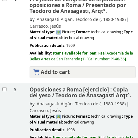
oposiciones a Roma /
Presentado por
Teodoro de Anasagasti, Arqtº.
by
Anasagasti Algán, Teodoro de (
, 1880-1938)
Carrasco, Jesús
Material type:
Picture
; Format:
technical drawing
; Type
of visual material:
technical drawing
Publication details:
1909
Availability:
Items available for loan:
Real Academia de la
Bellas Artes de San Fernando
(1)
Call number:
Pl-48/56
.
Add to cart
Oposiciones a Roma [ejercicio] : Copia
5.
del yeso /
Teodoro de Anasagasti Arqtº.
by
Anasagasti Algán, Teodoro de (
, 1880-1938)
Carrasco, Jesús
Material type:
Picture
; Format:
technical drawing
; Type
of visual material:
technical drawing
Publication details:
1908
Availability:
Items available for loan:
Real Academia de la