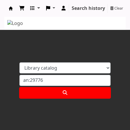
Search history
Clear
Koha online