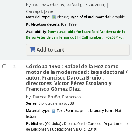
by
La-Hoz Arderius, Rafael (
, 1924-2000)
Carvajal, Javier
Material type:
Picture
; Type of visual material:
graphic
Publication details:
[Ca. 1999]
Availability:
Items available for loan:
Real Academia de la
Bellas Artes de San Fernando
(1)
Call number:
Pl-6208/1-6
.
Add to cart
Córdoba 1950 : Rafael de la Hoz como
2.
motor de la modernidad : tesis doctoral /
autor, Francisco Daroca Bruño ;
directores, Víctor Pérez Escolano y
Francisco Gómez Díaz.
by
Daroca Bruño, Francisco
Series:
Biblioteca ensayo
; 38
Material type:
Text
; Format:
print
; Literary form:
Not
fiction
Publisher:
[Córdoba] :
Diputación de Córdoba, Departamento
de Ediciones y Publicaciones y B.O.P.,
[2019]