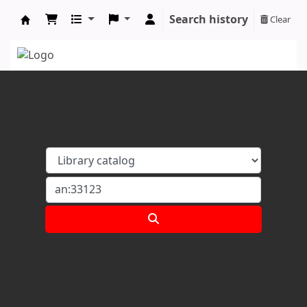
Search history
Clear
Koha online