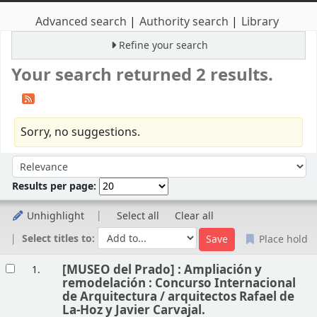
Advanced search
Authority search
Library
Refine your search
Your search returned 2 results.
Sorry, no suggestions.
Sort
Sort by:
Results per page:
Unhighlight
Select all
Clear all
Select titles to:
Place hold
Results
[MUSEO del Prado] : Ampliación y
1.
remodelación : Concurso Internacional
de Arquitectura /
arquitectos Rafael de
La-Hoz y Javier Carvajal.