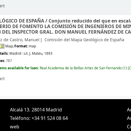
art
LÓGICO DE ESPAÑA /
Conjunto reducido del que en escal
TERIO DE FOMENTO LA COMISIÓN DE INGENIEROS DE MIN
 DEL INSPECTOR GRAL. DON MANUEL FERNÁNDEZ DE CA
z de Castro, Manuel
Comisión del Mapa Geológico de España
Map
; Format:
map
tails:
Madrid :
Lit. J. Mateu,
1893
ces:
787
tems available for loan:
Real Academia de la Bellas Artes de San Fernando
(1)
C
art
Alcalá 13. 28014 Madrid
A
Teléfono: +34 91 524 08 64
A
web
C