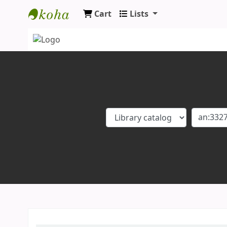
Cart
Lists
Koha online