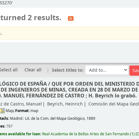
:33270'
turned 2 results.
.
Select all
Clear all
Select titles to:
LÓGICO DE ESPAÑA /
QUE POR ORDEN DEL MINISTERIO 
DE INGENIEROS DE MINAS, CREADA EN 28 DE MARZO DE 
. MANUEL FERNÁNDEZ DE CASTRO ; H. Beyrich lo grabó.
z de Castro, Manuel
Beyrich, Heinrich
Comisión del Mapa Geol
Map
; Format:
map
tails:
Madrid :
Lit. de la Com. del Mapa Geológico,
1889
ces:
787
tems available for loan:
Real Academia de la Bellas Artes de San Fernando
(1)
C