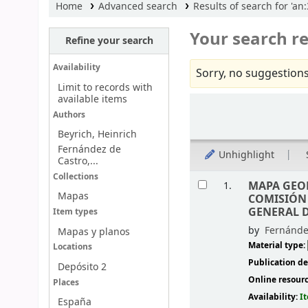
Home
Advanced search
Results of search for 'an
Your search re
Refine your search
Availability
Sorry, no suggestions
Limit to records with
available items
Sort
Authors
Beyrich, Heinrich
Fernández de
Unhighlight
Castro,...
Results
Collections
MAPA GEO
1.
Mapas
COMISIÓN 
GENERAL D
Item types
by
Fernánde
Mapas y planos
Material type:
Locations
Publication de
Depósito 2
Online resour
Places
Availability:
I
España