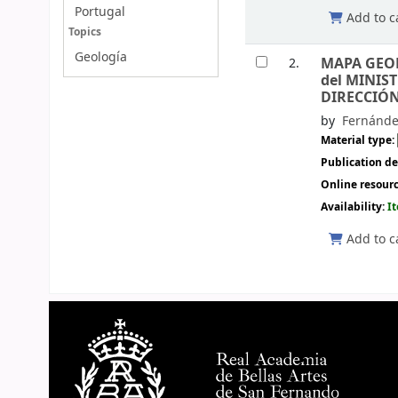
Portugal
Add to c
Topics
Geología
MAPA GEO
2.
del MINIS
DIRECCIÓN
by
Fernánde
Material type:
Publication de
Online resour
Availability:
I
Add to c
Pages