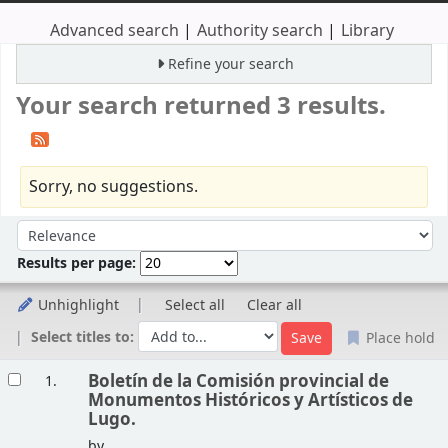
Advanced search
Authority search
Library
Refine your search
Your search returned 3 results.
Sorry, no suggestions.
Sort
Sort by:
Results per page:
Unhighlight
Select all
Clear all
Select titles to:
Place hold
Results
Boletín de la Comisión provincial de
1.
Monumentos Históricos y Artísticos de
Lugo.
by