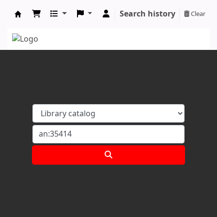
Search history
Clear
Koha online