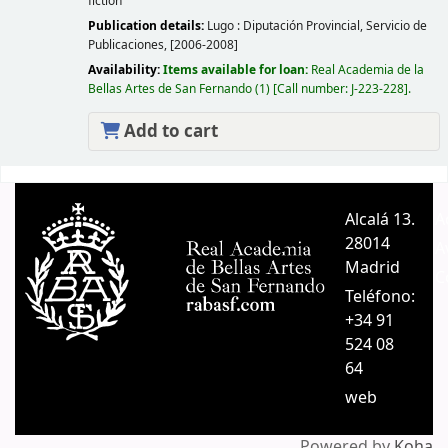
fiction
Publication details:
Lugo :
Diputación Provincial, Servicio de
Publicaciones,
[2006-2008]
Availability:
Items available for loan:
Real Academia de la
Bellas Artes de San Fernando
(1)
Call number:
J-223-228
.
Add to cart
Pages
Alcalá 13.
A
28014
A
Madrid
C
Teléfono:
+34 91
524 08
64
web
Powered by
Koha