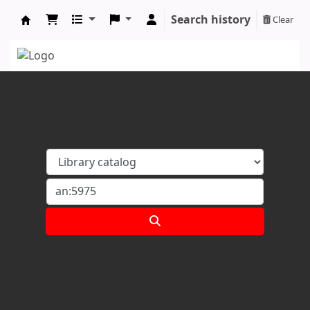
Search history
Clear
Koha online