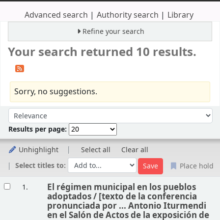
Advanced search
Authority search
Library
Refine your search
Your search returned 10 results.
Sorry, no suggestions.
Sort
Sort by:
Results per page:
Unhighlight
Select all
Clear all
Select titles to:
Place hold
Results
El régimen municipal en los pueblos
1.
adoptados /
[texto de la conferencia
pronunciada por ... Antonio Iturmendi
en el Salón de Actos de la exposición de