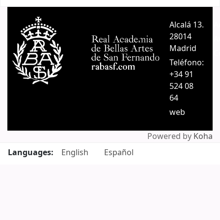
Pages
Alcalá 13.
A
28014
A
Madrid
C
Teléfono:
+34 91
524 08
64
web
Powered by
Koha
Languages:
English
Español