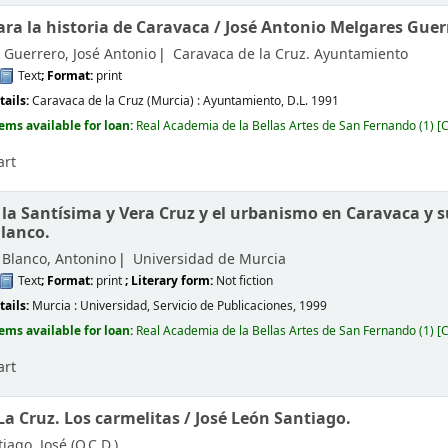
ara la historia de Caravaca /
José Antonio Melgares Guer
 Guerrero, José Antonio
Caravaca de la Cruz. Ayuntamiento
Text
; Format:
print
tails:
Caravaca de la Cruz (Murcia) :
Ayuntamiento,
D.L. 1991
tems available for loan:
Real Academia de la Bellas Artes de San Fernando
(1)
C
art
 la Santísima y Vera Cruz y el urbanismo en Caravaca y 
lanco.
 Blanco, Antonino
Universidad de Murcia
Text
; Format:
print
; Literary form:
Not fiction
tails:
Murcia :
Universidad, Servicio de Publicaciones,
1999
tems available for loan:
Real Academia de la Bellas Artes de San Fernando
(1)
C
art
La Cruz. Los carmelitas /
José León Santiago.
iago, José (O.C.D.)