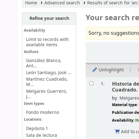
Home
Advanced search
Results of search for 'an
Your search re
Refine your search
Availability
Sorry, no suggestions
Limit to records with
available items
Sort
Authors
González Blanco,
Ant...
Unhighlight
León Santiago, José ...
Martínez Cuadrado,
Results
Historia d
1.
M...
Cuadrado.
Melgares Guerrero,
J...
by
Melgares
Item types
Material type:
Fondo moderno
Publication de
Locations
Availability:
I
Depósito 1
Add to c
Sala de lectura