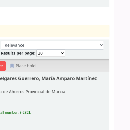
Sort by:
Results per page:
Place hold
Melgares Guerrero, María Amparo Martínez
a de Ahorros Provincial de Murcia
all number:
E-232
.