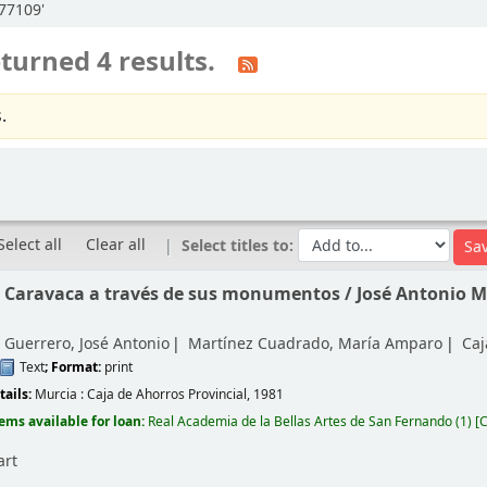
:77109'
turned 4 results.
.
Select all
Clear all
Select titles to:
e Caravaca a través de sus monumentos /
José Antonio 
 Guerrero, José Antonio
Martínez Cuadrado, María Amparo
Caj
Text
; Format:
print
tails:
Murcia :
Caja de Ahorros Provincial,
1981
tems available for loan:
Real Academia de la Bellas Artes de San Fernando
(1)
C
art