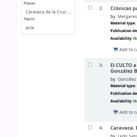
Places
Crónicas p
2.
Caravaca de la Cruz ...
by
Melgares
Topics
Material type:
Arte
Publication de
Availability:
I
Add to c
El CULTO a
3.
González B
by
González
Material type:
Publication de
Availability:
I
Add to c
Caravaca. 
4.
by
León Sant