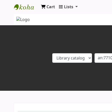
Cart
Lists
Koha online