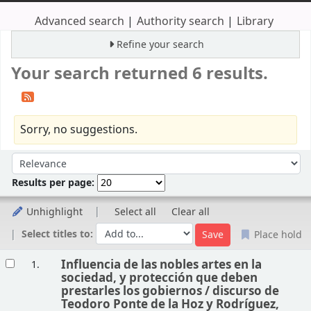
Advanced search
Authority search
Library
Refine your search
Your search returned 6 results.
Sorry, no suggestions.
Sort
Sort by:
Results per page:
Unhighlight
Select all
Clear all
Select titles to:
Place hold
Results
Influencia de las nobles artes en la
1.
sociedad, y protección que deben
prestarles los gobiernos /
discurso de
Teodoro Ponte de la Hoz y Rodríguez,