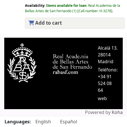
Availability:
Items available for loan:
Real Academia de la
Bellas Artes de San Fernando
(1)
Call number:
H-3278
.
Add to cart
Pages
Alcalá 13.
A
28014
A
Madrid
C
Teléfono:
+34 91
524 08
64
web
Powered by
Koha
Languages:
English
Español