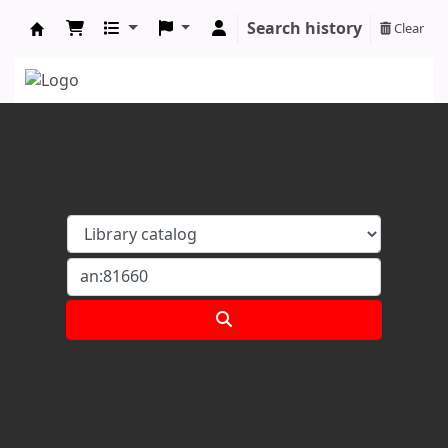
Search history
Clear
Koha online