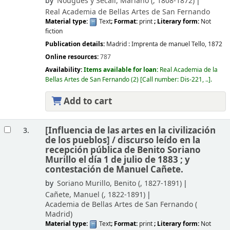
by
Nougués y Secall, Mariano (
, 1808-1872)
Real Academia de Bellas Artes de San Fernando
Material type:
Text
; Format:
print
; Literary form:
Not
fiction
Publication details:
Madrid :
Imprenta de manuel Tello,
1872
Online resources:
787
Availability:
Items available for loan:
Real Academia de la
Bellas Artes de San Fernando
(2)
Call number:
Dis-221, ..
.
Add to cart
[Influencia de las artes en la civilización
3.
de los pueblos] /
discurso leído en la
recepción pública de Benito Soriano
Murillo el día 1 de julio de 1883 ; y
contestación de Manuel Cañete.
by
Soriano Murillo, Benito (
, 1827-1891)
Cañete, Manuel (
, 1822-1891)
Academia de Bellas Artes de San Fernando (
Madrid)
Material type:
Text
; Format:
print
; Literary form:
Not