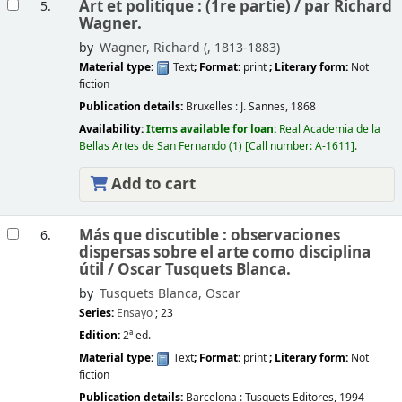
Art et politique : (1re partie) /
par Richard
5.
Wagner.
by
Wagner, Richard (
, 1813-1883)
Material type:
Text
; Format:
print
; Literary form:
Not
fiction
Publication details:
Bruxelles :
J. Sannes,
1868
Availability:
Items available for loan:
Real Academia de la
Bellas Artes de San Fernando
(1)
Call number:
A-1611
.
Add to cart
Más que discutible : observaciones
6.
dispersas sobre el arte como disciplina
útil /
Oscar Tusquets Blanca.
by
Tusquets Blanca, Oscar
Series:
Ensayo
; 23
Edition:
2ª ed.
Material type:
Text
; Format:
print
; Literary form:
Not
fiction
Publication details:
Barcelona :
Tusquets Editores,
1994