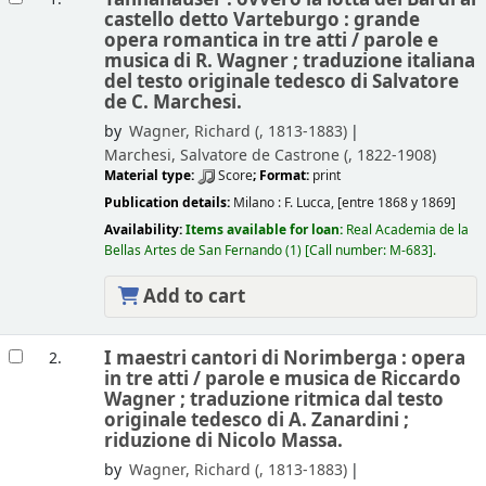
castello detto Varteburgo : grande
opera romantica in tre atti /
parole e
musica di R. Wagner ; traduzione italiana
del testo originale tedesco di Salvatore
de C. Marchesi.
by
Wagner, Richard (
, 1813-1883)
Marchesi, Salvatore de Castrone (
, 1822-1908)
Material type:
Score
; Format:
print
Publication details:
Milano :
F. Lucca,
[entre 1868 y 1869]
Availability:
Items available for loan:
Real Academia de la
Bellas Artes de San Fernando
(1)
Call number:
M-683
.
Add to cart
I maestri cantori di Norimberga : opera
2.
in tre atti /
parole e musica de Riccardo
Wagner ; traduzione ritmica dal testo
originale tedesco di A. Zanardini ;
riduzione di Nicolo Massa.
by
Wagner, Richard (
, 1813-1883)