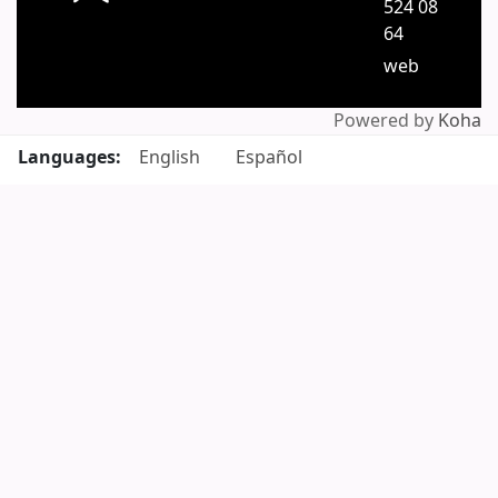
524 08
64
web
Powered by
Koha
Languages:
English
Español