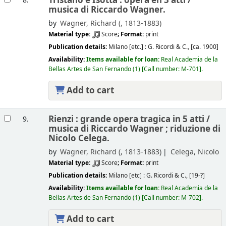
Tristano e Isotta : opera en 3 atti /
8.
musica di Riccardo Wagner.
by
Wagner, Richard (
, 1813-1883)
Material type:
Score
; Format:
print
Publication details:
Milano [etc.] :
G. Ricordi & C.,
[ca. 1900]
Availability:
Items available for loan:
Real Academia de la
Bellas Artes de San Fernando
(1)
Call number:
M-701
.
Add to cart
Rienzi : grande opera tragica in 5 atti /
9.
musica di Riccardo Wagner ; riduzione di
Nicolo Celega.
by
Wagner, Richard (
, 1813-1883)
Celega, Nicolo
Material type:
Score
; Format:
print
Publication details:
Milano [etc] :
G. Ricordi & C.,
[19-?]
Availability:
Items available for loan:
Real Academia de la
Bellas Artes de San Fernando
(1)
Call number:
M-702
.
Add to cart