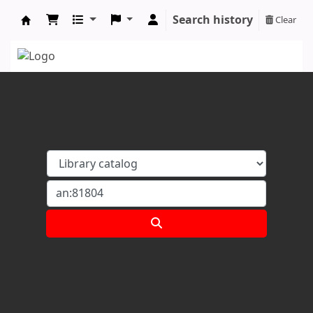
Search history
Clear
Koha online