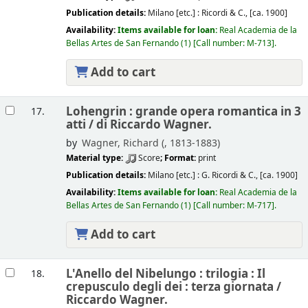
Publication details:
Milano [etc.] :
Ricordi & C.,
[ca. 1900]
Availability:
Items available for loan:
Real Academia de la
Bellas Artes de San Fernando
(1)
Call number:
M-713
.
Add to cart
Lohengrin : grande opera romantica in 3
17.
atti /
di Riccardo Wagner.
by
Wagner, Richard (
, 1813-1883)
Material type:
Score
; Format:
print
Publication details:
Milano [etc.] :
G. Ricordi & C.,
[ca. 1900]
Availability:
Items available for loan:
Real Academia de la
Bellas Artes de San Fernando
(1)
Call number:
M-717
.
Add to cart
L'Anello del Nibelungo : trilogia : Il
18.
crepusculo degli dei : terza giornata /
Riccardo Wagner.