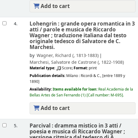
Add to cart
Lohengrin : grande opera romantica in 3
4.
atti /
parole e musica de Riccardo
Wagner ; traduzione italiana dal testo
originale tedesco di Salvatore de C.
Marchesi.
by
Wagner, Richard (
, 1813-1883)
Marchesi, Salvatore de Castrone (
, 1822-1908)
Material type:
Score
; Format:
print
Publication details:
Milano :
Ricordi & C.,
[entre 1889 y
1890]
Availability:
Items available for loan:
Real Academia de la
Bellas Artes de San Fernando
(1)
Call number:
M-695
.
Add to cart
Parcival : dramma mistico in 3 atti /
5.
poesia e musica di Riccardo Wagner ;
versione ritmica dal tedesco di A.