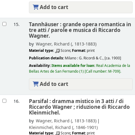
Add to cart
Tannhäuser : grande opera romantica in
15.
tre atti /
parole e musica di Riccardo
Wagner.
by
Wagner, Richard (
, 1813-1883)
Material type:
Score
; Format:
print
Publication details:
Milano :
G. Ricordi & C.,
[ca. 1900]
Availability:
Items available for loan:
Real Academia de la
Bellas Artes de San Fernando
(1)
Call number:
M-709
.
Add to cart
Parsifal : dramma mistico in 3 atti /
di
16.
Riccardo Wagner ; riduzione di Riccardo
Kleinmichel.
by
Wagner, Richard (
, 1813-1883)
Kleinmichel, Richard (
, 1846-1901)
Material type:
Score
; Format:
print