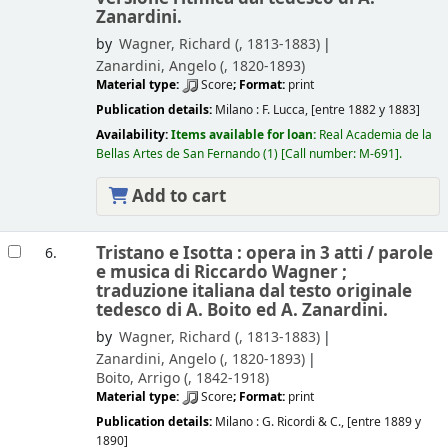
Zanardini.
by
Wagner, Richard (
, 1813-1883)
Zanardini, Angelo (
, 1820-1893)
Material type:
Score
; Format:
print
Publication details:
Milano :
F. Lucca,
[entre 1882 y 1883]
Availability:
Items available for loan:
Real Academia de la
Bellas Artes de San Fernando
(1)
Call number:
M-691
.
Add to cart
Tristano e Isotta : opera in 3 atti /
parole
6.
e musica di Riccardo Wagner ;
traduzione italiana dal testo originale
tedesco di A. Boito ed A. Zanardini.
by
Wagner, Richard (
, 1813-1883)
Zanardini, Angelo (
, 1820-1893)
Boito, Arrigo (
, 1842-1918)
Material type:
Score
; Format:
print
Publication details:
Milano :
G. Ricordi & C.,
[entre 1889 y
1890]