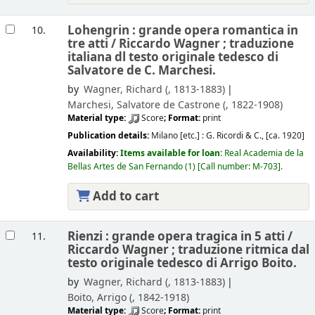
Lohengrin : grande opera romantica in
10.
tre atti /
Riccardo Wagner ; traduzione
italiana dl testo originale tedesco di
Salvatore de C. Marchesi.
by
Wagner, Richard (
, 1813-1883)
Marchesi, Salvatore de Castrone (
, 1822-1908)
Material type:
Score
; Format:
print
Publication details:
Milano [etc.] :
G. Ricordi & C.,
[ca. 1920]
Availability:
Items available for loan:
Real Academia de la
Bellas Artes de San Fernando
(1)
Call number:
M-703
.
Add to cart
Rienzi : grande opera tragica in 5 atti /
11.
Riccardo Wagner ; traduzione ritmica dal
testo originale tedesco di Arrigo Boito.
by
Wagner, Richard (
, 1813-1883)
Boito, Arrigo (
, 1842-1918)
Material type:
Score
; Format:
print