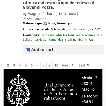
ritmica dal testo originale tedesco di
Giovanni Pozza.
by
Wagner, Richard (
, 1813-1883)
Pozza, Giovanni
Material type:
Score
; Format:
print
Publication details:
Milano [etc.] :
G. Ricordi & C.,
[ca. 1920]
Availability:
Items available for loan:
Real Academia de la
Bellas Artes de San Fernando
(1)
Call number:
M-723
.
Add to cart
Pages
1
2
3
4
5
6
7
8
9
10
Next
Last
Alcalá 13.
A
28014
A
Madrid
C
Teléfono:
+34 91