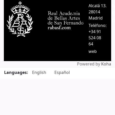
Alcalá 13.
A
28014
A
Madrid
C
Teléfono:
+34 91
524 08
64
web
Powered by
Koha
Languages:
English
Español