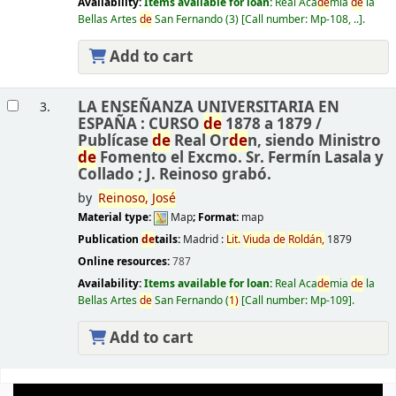
Availability:
Items available for loan:
Real Aca
de
mia
de
la
Bellas Artes
de
San Fernando
(3)
Call number:
Mp-108, ..
.
Add to cart
LA ENSEÑANZA UNIVERSITARIA EN
3.
ESPAÑA : CURSO
de
1878 a 1879 /
Publícase
de
Real Or
de
n, siendo Ministro
de
Fomento el Excmo. Sr. Fermín Lasala y
Collado ; J. Reinoso grabó.
by
Reinoso,
José
Material type:
Map
; Format:
map
Publication
de
tails:
Madrid :
Lit.
Viuda
de
Roldán,
1879
Online resources:
787
Availability:
Items available for loan:
Real Aca
de
mia
de
la
Bellas Artes
de
San Fernando
(
1)
Call number:
Mp-109
.
Add to cart
Pages