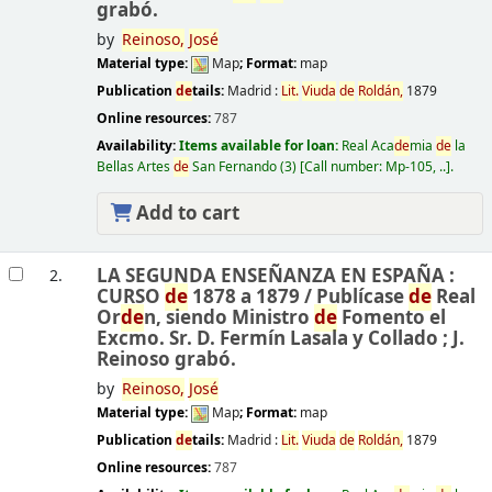
grabó.
by
Reinoso,
José
Material type:
Map
; Format:
map
Publication
de
tails:
Madrid :
Lit.
Viuda
de
Roldán,
1879
Online resources:
787
Availability:
Items available for loan:
Real Aca
de
mia
de
la
Bellas Artes
de
San Fernando
(3)
Call number:
Mp-105, ..
.
Add to cart
LA SEGUNDA ENSEÑANZA EN ESPAÑA :
2.
CURSO
de
1878 a 1879 /
Publícase
de
Real
Or
de
n, siendo Ministro
de
Fomento el
Excmo. Sr. D. Fermín Lasala y Collado ; J.
Reinoso grabó.
by
Reinoso,
José
Material type:
Map
; Format:
map
Publication
de
tails:
Madrid :
Lit.
Viuda
de
Roldán,
1879
Online resources:
787