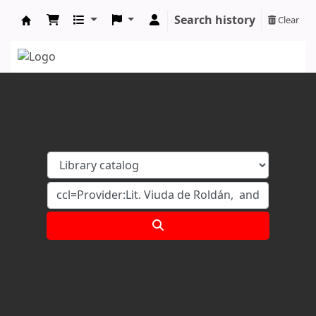
Search history
Clear
Koha online