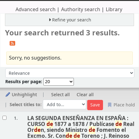
Advanced search
Authority search
Library
Refine your search
Your search returned 3 results.
Sorry, no suggestions.
Sort
Sort by:
Results per page:
Unhighlight
Select all
Clear all
Select titles to:
Place hold
Results
LA SEGUNDA ENSEÑANZA EN ESPAÑA :
1.
CURSO
de
1877 a 1878 /
Publícase
de
Real
Or
de
n, siendo Ministro
de
Fomento el
Excmo. Sr. Con
de
de
Toreno ; J. Reinoso