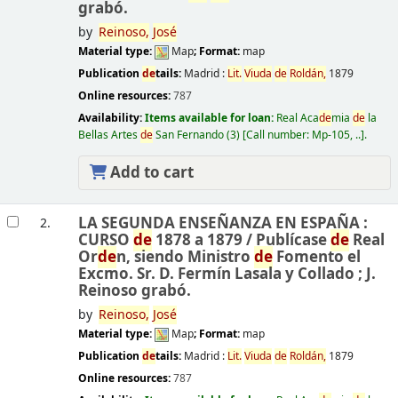
grabó.
by
Reinoso,
José
Material type:
Map
; Format:
map
Publication
de
tails:
Madrid :
Lit.
Viuda
de
Roldán,
1879
Online resources:
787
Availability:
Items available for loan:
Real Aca
de
mia
de
la
Bellas Artes
de
San Fernando
(3)
Call number:
Mp-105, ..
.
Add to cart
LA SEGUNDA ENSEÑANZA EN ESPAÑA :
2.
CURSO
de
1878 a 1879 /
Publícase
de
Real
Or
de
n, siendo Ministro
de
Fomento el
Excmo. Sr. D. Fermín Lasala y Collado ; J.
Reinoso grabó.
by
Reinoso,
José
Material type:
Map
; Format:
map
Publication
de
tails:
Madrid :
Lit.
Viuda
de
Roldán,
1879
Online resources:
787