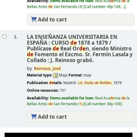
Availability:
Items available for loan:
Real Aca
de
mia
de
la
Bellas Artes
de
San Fernando
(3)
Call number:
Mp-108, ..
.
Add to cart
LA ENSEÑANZA UNIVERSITARIA EN
3.
ESPAÑA : CURSO
de
1878 a 1879 /
Publícase
de
Real Or
de
n, siendo Ministro
de
Fomento el Excmo. Sr. Fermín Lasala y
Collado ; J. Reinoso grabó.
by
Reinoso,
José
Material type:
Map
; Format:
map
Publication
de
tails:
Madrid :
Lit.
Viuda
de
Roldán,
1879
Online resources:
787
Availability:
Items available for loan:
Real Aca
de
mia
de
la
Bellas Artes
de
San Fernando
(
1)
Call number:
Mp-109
.
Add to cart
Pages