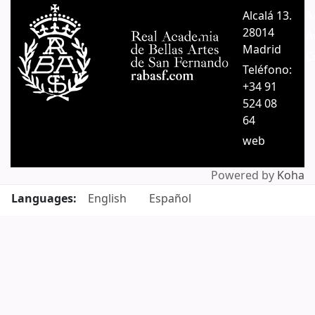
Alcalá 13.
A
28014
A
Madrid
C
Teléfono:
+34 91
524 08
64
web
Powered by
Koha
Languages:
English
Español