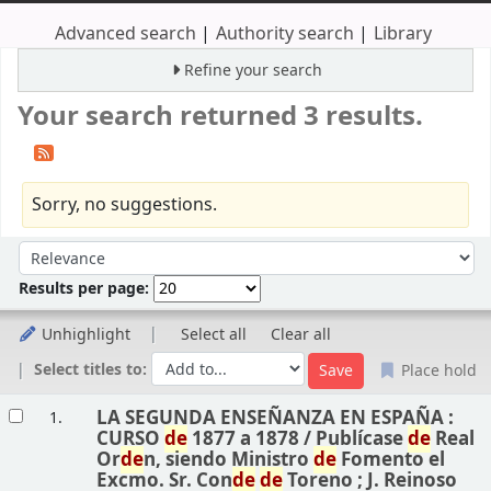
Advanced search
Authority search
Library
Refine your search
Your search returned 3 results.
Sorry, no suggestions.
Sort
Sort by:
Results per page:
Unhighlight
Select all
Clear all
Select titles to:
Place hold
Results
LA SEGUNDA ENSEÑANZA EN ESPAÑA :
1.
CURSO
de
1877 a 1878 /
Publícase
de
Real
Or
de
n, siendo Ministro
de
Fomento el
Excmo. Sr. Con
de
de
Toreno ; J. Reinoso