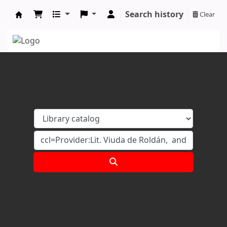
Search history
Clear
Koha online