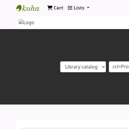
Cart
Lists
Koha online