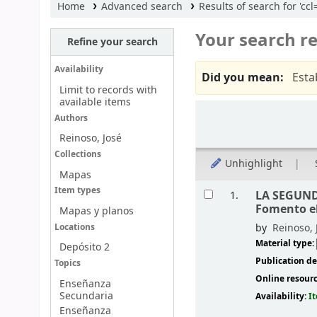
Home
Advanced search
Results of search for 'ccl
Your search re
Refine your search
Availability
Did you mean:
Esta
Limit to records with
available items
Sort
Authors
Reinoso, José
Collections
Unhighlight
Mapas
Results
Item types
LA SEGUND
1.
Fomento el
Mapas y planos
by
Reinoso, 
Locations
Material type:
Depósito 2
Publication de
Topics
Online resour
Enseñanza
Secundaria
Availability:
I
Enseñanza