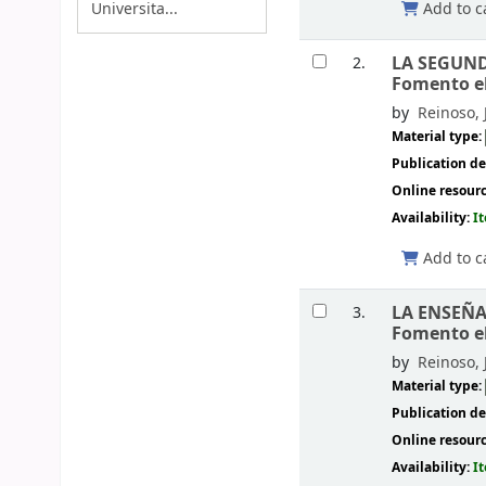
Add to c
Universita...
LA SEGUND
2.
Fomento el
by
Reinoso, 
Material type:
Publication de
Online resour
Availability:
I
Add to c
LA ENSEÑA
3.
Fomento el
by
Reinoso, 
Material type:
Publication de
Online resour
Availability:
I