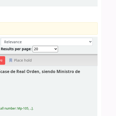
Sort by:
Results per page:
Place hold
ícase de Real Orden, siendo Ministro de
all number:
Mp-105, ..
.