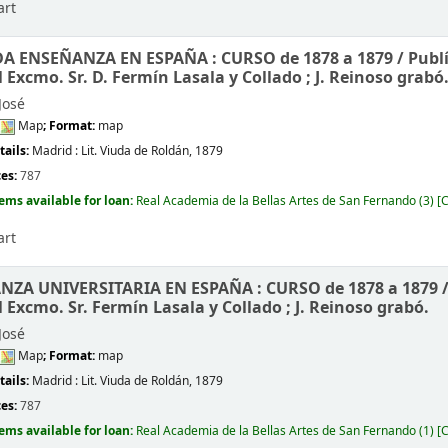
art
A ENSEÑANZA EN ESPAÑA : CURSO de 1878 a 1879 /
Publ
 Excmo. Sr. D. Fermín Lasala y Collado ; J. Reinoso grabó
José
Map
; Format:
map
tails:
Madrid :
Lit. Viuda de Roldán,
1879
ces:
787
tems available for loan:
Real Academia de la Bellas Artes de San Fernando
(3)
C
art
NZA UNIVERSITARIA EN ESPAÑA : CURSO de 1878 a 1879 
 Excmo. Sr. Fermín Lasala y Collado ; J. Reinoso grabó.
José
Map
; Format:
map
tails:
Madrid :
Lit. Viuda de Roldán,
1879
ces:
787
tems available for loan:
Real Academia de la Bellas Artes de San Fernando
(1)
C