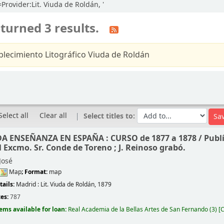
=Provider:Lit. Viuda de Roldán, '
turned 3 results.
blecimiento Litográfico Viuda de Roldán
Select all
Clear all
Select titles to:
A ENSEÑANZA EN ESPAÑA : CURSO de 1877 a 1878 /
Publ
 Excmo. Sr. Conde de Toreno ; J. Reinoso grabó.
José
Map
; Format:
map
tails:
Madrid :
Lit. Viuda de Roldán,
1879
ces:
787
tems available for loan:
Real Academia de la Bellas Artes de San Fernando
(3)
C