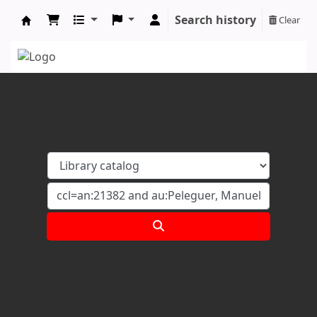
Search history
Clear
Koha online