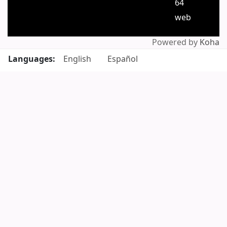
64
web
Powered by
Koha
Languages:
English
Español