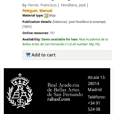
by
Ferrer, Francisco
Fenollera, José
Peleguer,
Manuel
Material type:
Map
Publication details:
[Valencia] :
José Fenollera lo estampó,
[1831]
Online resources:
787
Availability:
Items available for loan:
Real Academia de la
Bellas Artes de San Fernando
(1)
Call number:
Mp-76
.
Add to cart
Pages
Alcalá 13.
A
28014
A
Madrid
C
Teléfono:
+34 91
524 08