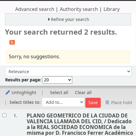
Advanced search
Authority search
Library
Refine your search
Your search returned 2 results.
Sorry, no suggestions.
Sort
Sort by:
Results per page:
Unhighlight
Select all
Clear all
Select titles to:
Place hold
Results
PLANO GEOMETRICO DE LA CIUDAD DE
1.
VALENCIA LLAMADA DEL CID, /
Dedicado
a la REAL SOCIEDAD ECONOMICA de la
misma por D. Francisco Ferrer Académico