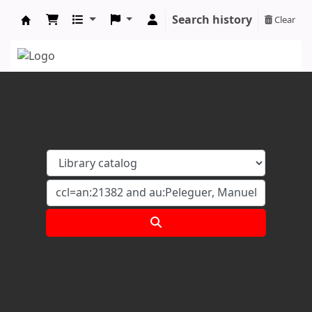
Search history
Clear
Koha online