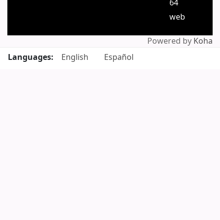
64
web
Powered by
Koha
Languages:
English
Español