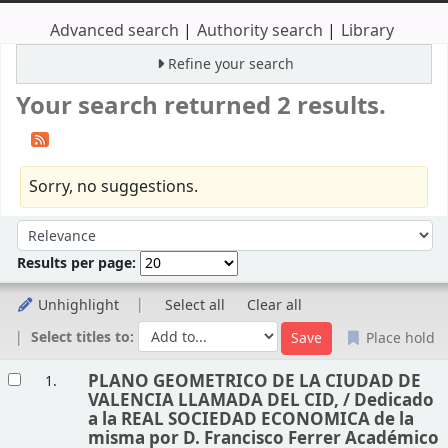
Advanced search
Authority search
Library
Refine your search
Your search returned 2 results.
Sorry, no suggestions.
Sort
Sort by:
Results per page:
Unhighlight
Select all
Clear all
Select titles to:
Place hold
Results
PLANO GEOMETRICO DE LA CIUDAD DE
1.
VALENCIA LLAMADA DEL CID, /
Dedicado
a la REAL SOCIEDAD ECONOMICA de la
misma por D. Francisco Ferrer Académico