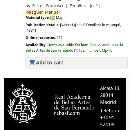
by
Ferrer, Francisco
Fenollera, José
Peleguer,
Manuel
Material type:
Map
Publication details:
[Valencia] :
José Fenollera lo estampó,
[1831]
Online resources:
787
Availability:
Items available for loan:
Real Academia de la
Bellas Artes de San Fernando
(1)
Call number:
Mp-76
.
Add to cart
Pages
Alcalá 13.
A
28014
A
Madrid
C
Teléfono:
+34 91
524 08