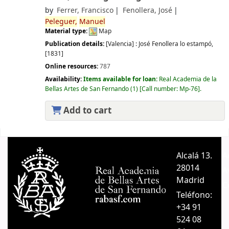
by
Ferrer, Francisco
Fenollera, José
Peleguer,
Manuel
Material type:
Map
Publication details:
[Valencia] :
José Fenollera lo estampó,
[1831]
Online resources:
787
Availability:
Items available for loan:
Real Academia de la
Bellas Artes de San Fernando
(1)
Call number:
Mp-76
.
Add to cart
Pages
Alcalá 13.
A
28014
A
Madrid
C
Teléfono:
+34 91
524 08