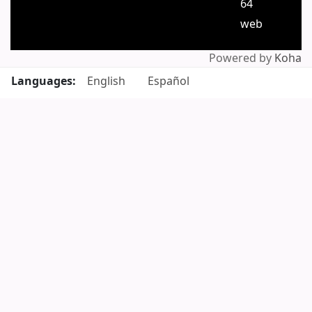
64
web
Powered by
Koha
Languages:
English
Español