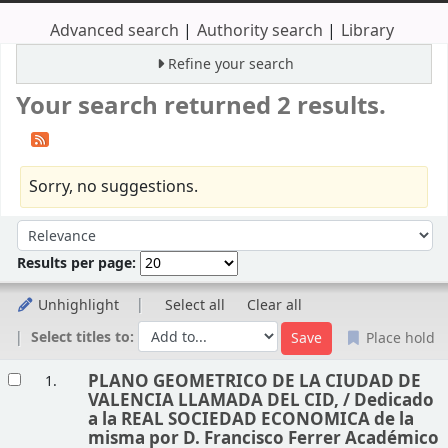
Advanced search
Authority search
Library
Refine your search
Your search returned 2 results.
Sorry, no suggestions.
Sort
Sort by:
Results per page:
Unhighlight
Select all
Clear all
Select titles to:
Place hold
Results
PLANO GEOMETRICO DE LA CIUDAD DE
1.
VALENCIA LLAMADA DEL CID, /
Dedicado
a la REAL SOCIEDAD ECONOMICA de la
misma por D. Francisco Ferrer Académico