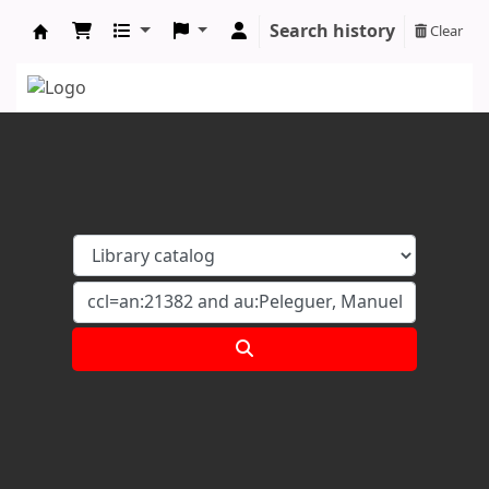
Search history
Clear
Koha online