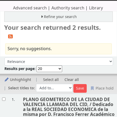
Advanced search
Authority search
Library
Refine your search
Your search returned 2 results.
Sorry, no suggestions.
Sort
Sort by:
Results per page:
Unhighlight
Select all
Clear all
Select titles to:
Place hold
Results
PLANO GEOMETRICO DE LA CIUDAD DE
1.
VALENCIA LLAMADA DEL CID, /
Dedicado
a la REAL SOCIEDAD ECONOMICA de la
misma por D. Francisco Ferrer Académico