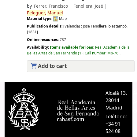
by
Ferrer, Francisco
Fenollera, José
Peleguer,
Manuel
Material type:
Map
Publication details:
[Valencia] :
José Fenollera lo estampó,
[1831]
Online resources:
787
Availability:
Items available for loan:
Real Academia de la
Bellas Artes de San Fernando
(1)
Call number:
Mp-76
.
Add to cart
Pages
Alcalá 13.
A
28014
A
Madrid
C
Teléfono:
+34 91
524 08