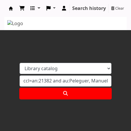
Search history
Clear
Koha online