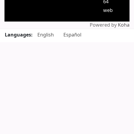
64
web
Powered by
Koha
Languages:
English
Español