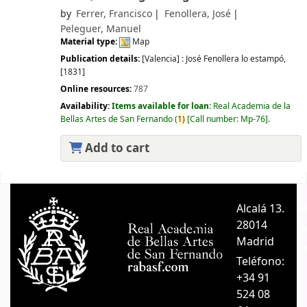
by
Ferrer, Francisco
Fenollera, José
Peleguer, Manuel
Material type:
Map
Publication details:
[Valencia] :
José Fenollera lo estampó,
[1831]
Online resources:
787
Availability:
Items available for loan:
Real Academia de la
Bellas Artes de San Fernando
(
1)
Call number:
Mp-76
.
Add to cart
Pages
Alcalá 13.
A
28014
A
Madrid
C
Teléfono:
+34 91
524 08