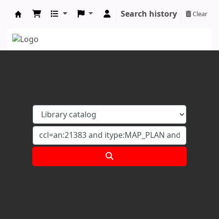
Search history
Clear
Koha online