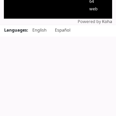
64
web
Powered by
Koha
Languages:
English
Español