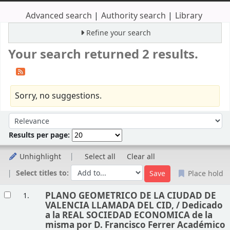
Advanced search
Authority search
Library
Refine your search
Your search returned 2 results.
Sorry, no suggestions.
Sort
Sort by:
Results per page:
Unhighlight
Select all
Clear all
Select titles to:
Place hold
Results
PLANO GEOMETRICO DE LA CIUDAD DE
1.
VALENCIA LLAMADA DEL CID, /
Dedicado
a la REAL SOCIEDAD ECONOMICA de la
misma por D. Francisco Ferrer Académico