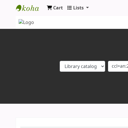
Cart
Lists
Koha online