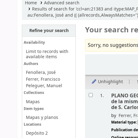
Home
Advanced search
Results of search for 'ccl=an:21383 and itype:MAP_P
au:Fenollera, José and (( (allrecords,AlwaysMatches='
Your search re
Refine your search
Availability
Sorry, no suggestions
Limit to records with
available items
Sort
Authors
Fenollera, José
Ferrer, Francisco
Unhighlight
Peleguer, Manuel
Results
Collections
PLANO GEO
1.
de la mism
Mapas
de S. Carlo
Item types
by
Ferrer, F
Mapas y planos
Material type:
Locations
Publication de
Depósito 2
Online resour