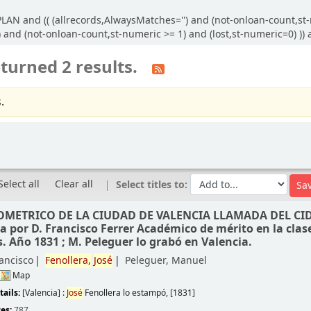
LAN and (( (allrecords,AlwaysMatches='') and (not-onloan-count,st-
') and (not-onloan-count,st-numeric >= 1) and (lost,st-numeric=0) )
turned 2 results.
.
Select all
Clear all
Select titles to:
METRICO DE LA CIUDAD DE VALENCIA LLAMADA DEL CID
a por D. Francisco Ferrer Académico de mérito en la clas
s. Año 1831 ; M. Peleguer lo grabó en Valencia.
rancisco
Fenollera,
José
Peleguer, Manuel
Map
tails:
[Valencia] :
José
Fenollera lo estampó,
[1831]
ces:
787