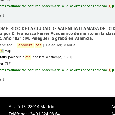
tems available for loan:
Real Academia de la Bellas Artes de San Fernando
(
1)
C
art
METRICO DE LA CIUDAD DE VALENCIA LLAMADA DEL CID
a por D. Francisco Ferrer Académico de mérito en la clas
s. Año 1831 ; M. Peleguer lo grabó en Valencia.
rancisco
Fenollera,
José
Peleguer, Manuel
Map
tails:
[Valencia] :
José
Fenollera lo estampó,
[1831]
ces:
787
tems available for loan:
Real Academia de la Bellas Artes de San Fernando
(
1)
C
art
Alcalá 13. 28014 Madrid
A
Teléfono: +34 91 524 08 64
A