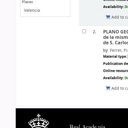
Places
Availability:
I
Valencia
Add to c
PLANO GEO
2.
de la mism
de S. Carlo
by
Ferrer, F
Material type:
Publication de
Online resour
Availability:
I
Add to c
Pages