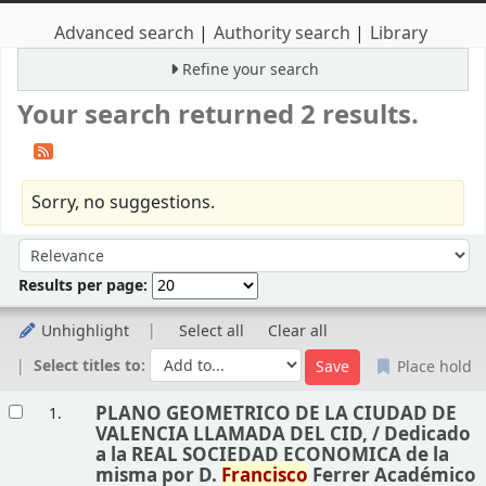
Advanced search
Authority search
Library
Refine your search
Your search returned 2 results.
Sorry, no suggestions.
Sort
Sort by:
Results per page:
Unhighlight
Select all
Clear all
Select titles to:
Place hold
Results
PLANO GEOMETRICO DE LA CIUDAD DE
1.
VALENCIA LLAMADA DEL CID, /
Dedicado
a la REAL SOCIEDAD ECONOMICA de la
misma por D.
Francisco
Ferrer Académico