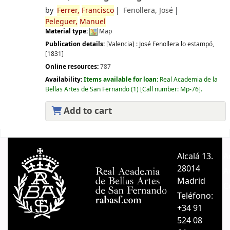
by
Ferrer,
Francisco
Fenollera, José
Peleguer,
Manuel
Material type:
Map
Publication details:
[Valencia] :
José Fenollera lo estampó,
[1831]
Online resources:
787
Availability:
Items available for loan:
Real Academia de la
Bellas Artes de San Fernando
(1)
Call number:
Mp-76
.
Add to cart
Pages
Alcalá 13.
A
28014
A
Madrid
C
Teléfono:
+34 91
524 08