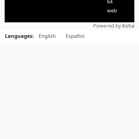
64
web
Powered by
Koha
Languages:
English
Español