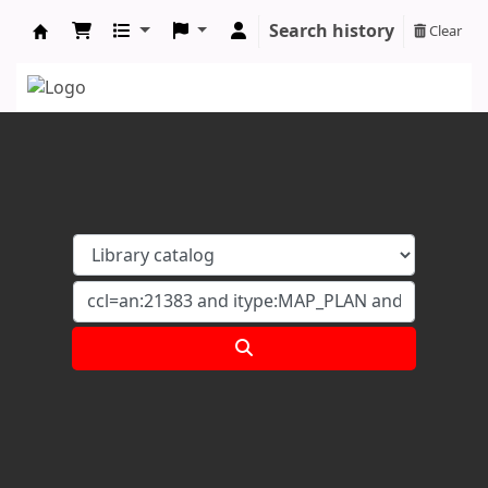
Search history
Clear
Koha online