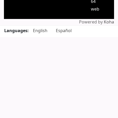
64
web
Powered by
Koha
Languages:
English
Español