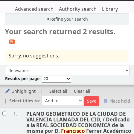
Advanced search
Authority search
Library
Refine your search
Your search returned 2 results.
Sorry, no suggestions.
Sort
Sort by:
Results per page:
Unhighlight
Select all
Clear all
Select titles to:
Place hold
Results
PLANO GEOMETRICO DE LA CIUDAD DE
1.
VALENCIA LLAMADA DEL CID, /
Dedicado
a la REAL SOCIEDAD ECONOMICA de la
misma por D.
Francisco
Ferrer Académico