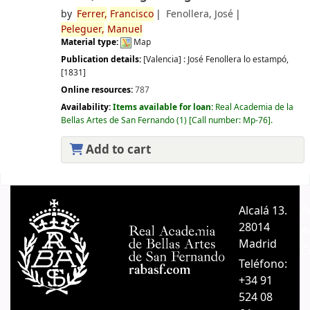
by
Ferrer,
Francisco
Fenollera, José
Peleguer,
Manuel
Material type:
Map
Publication details:
[Valencia] :
José Fenollera lo estampó,
[1831]
Online resources:
787
Availability:
Items available for loan:
Real Academia de la
Bellas Artes de San Fernando
(1)
Call number:
Mp-76
.
Add to cart
Pages
Alcalá 13.
A
28014
A
Madrid
C
Teléfono:
+34 91
524 08