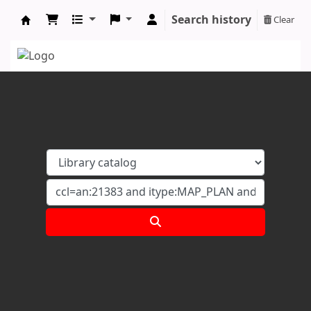
Search history
Clear
Koha online