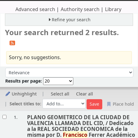
Advanced search
Authority search
Library
Refine your search
Your search returned 2 results.
Sorry, no suggestions.
Sort
Sort by:
Results per page:
Unhighlight
Select all
Clear all
Select titles to:
Place hold
Results
PLANO GEOMETRICO DE LA CIUDAD DE
1.
VALENCIA LLAMADA DEL CID, /
Dedicado
a la REAL SOCIEDAD ECONOMICA de la
misma por D.
Francisco
Ferrer Académico