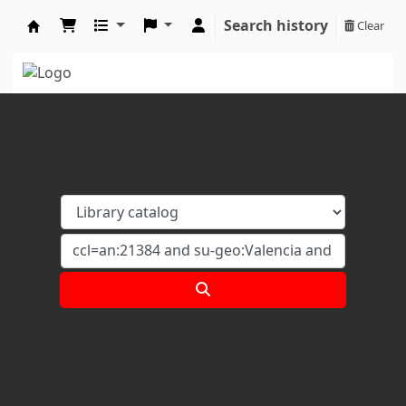
Search history
Clear
Koha online