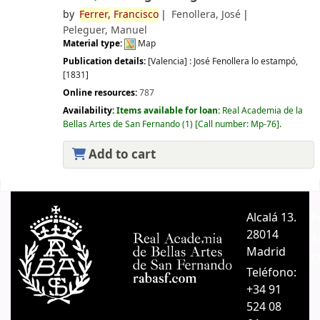
by
Ferrer,
Francisco
Fenollera, José
Peleguer, Manuel
Material type:
Map
Publication details:
[Valencia] :
José Fenollera lo estampó,
[1831]
Online resources:
787
Availability:
Items available for loan:
Real Academia de la
Bellas Artes de San Fernando
(1)
Call number:
Mp-76
.
Add to cart
Pages
Alcalá 13.
A
28014
A
Madrid
C
Teléfono:
+34 91
524 08