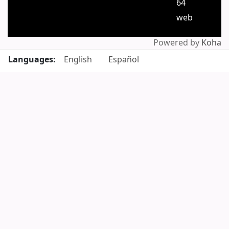
64
web
Powered by
Koha
Languages:
English
Español