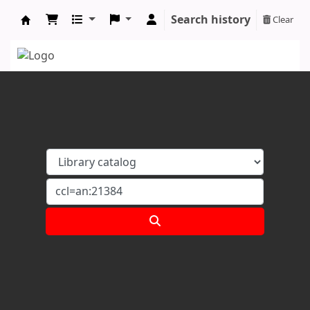
Search history
Clear
Koha online