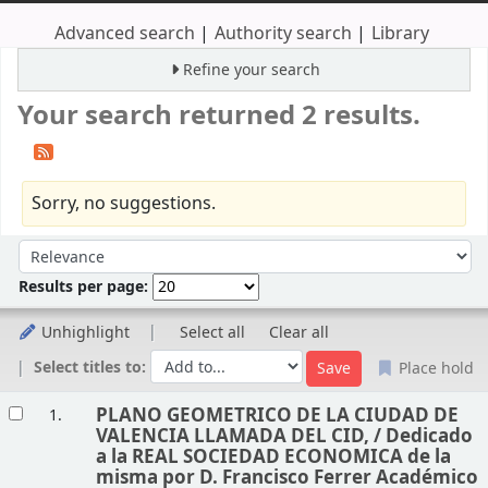
Advanced search
Authority search
Library
Refine your search
Your search returned 2 results.
Sorry, no suggestions.
Sort
Sort by:
Results per page:
Unhighlight
Select all
Clear all
Select titles to:
Place hold
Results
PLANO GEOMETRICO DE LA CIUDAD DE
1.
VALENCIA LLAMADA DEL CID, /
Dedicado
a la REAL SOCIEDAD ECONOMICA de la
misma por D. Francisco Ferrer Académico