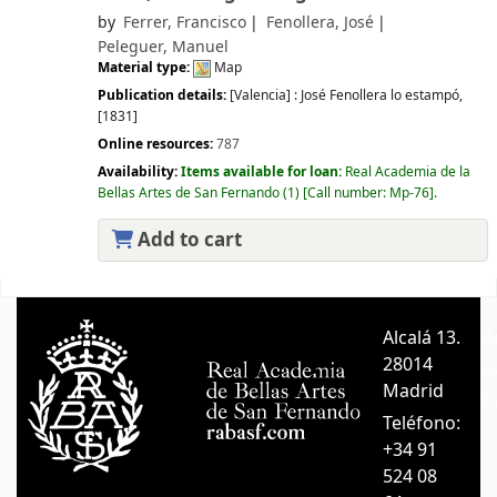
by
Ferrer, Francisco
Fenollera, José
Peleguer, Manuel
Material type:
Map
Publication details:
[Valencia] :
José Fenollera lo estampó,
[1831]
Online resources:
787
Availability:
Items available for loan:
Real Academia de la
Bellas Artes de San Fernando
(1)
Call number:
Mp-76
.
Add to cart
Pages
Alcalá 13.
A
28014
A
Madrid
C
Teléfono:
+34 91
524 08