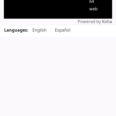
64
web
Powered by
Koha
Languages:
English
Español