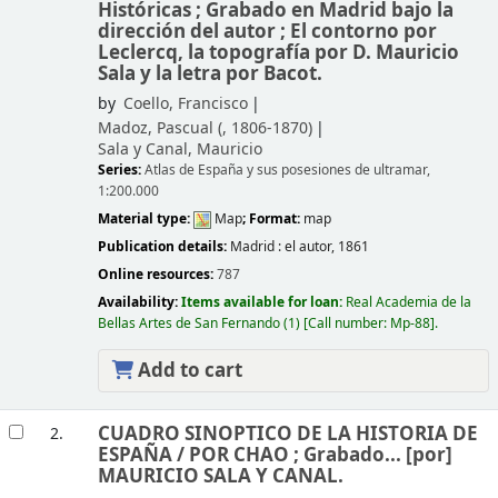
Históricas ; Grabado en Madrid bajo la
dirección del autor ; El contorno por
Leclercq, la topografía por D. Mauricio
Sala y la letra por Bacot.
by
Coello, Francisco
Madoz, Pascual (
, 1806-1870)
Sala y Canal, Mauricio
Series:
Atlas de España y sus posesiones de ultramar,
1:200.000
Material type:
Map
; Format:
map
Publication details:
Madrid :
el autor,
1861
Online resources:
787
Availability:
Items available for loan:
Real Academia de la
Bellas Artes de San Fernando
(1)
Call number:
Mp-88
.
Add to cart
CUADRO SINOPTICO DE LA HISTORIA DE
2.
ESPAÑA /
POR CHAO ; Grabado... [por]
MAURICIO SALA Y CANAL.