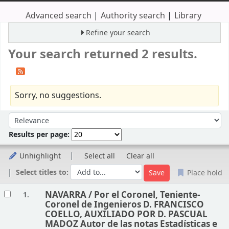
Advanced search
Authority search
Library
Refine your search
Your search returned 2 results.
Sorry, no suggestions.
Sort
Sort by:
Results per page:
Unhighlight
Select all
Clear all
Select titles to:
Place hold
Results
NAVARRA /
Por el Coronel, Teniente-
1.
Coronel de Ingenieros D. FRANCISCO
COELLO, AUXILIADO POR D. PASCUAL
MADOZ Autor de las notas Estadísticas e