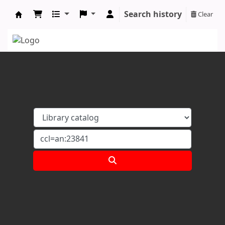
Search history
Clear
Koha online