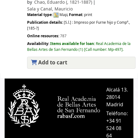
by
Chao, Eduardo (
, 1821-1887)
Sala y Canal, Mauricio
Material type:
Map
; Format:
print
Publication details:
[S.l.] :
Impreso por Furne hijo y Compª.,
[185-?]
Online resources:
787
Availability:
Items available for loan:
Real Academia de la
Bellas Artes de San Fernando
(1)
Call number:
Mp-497
.
Add to cart
Pages
Alcalá 13.
A
28014
A
Madrid
C
Teléfono:
+34 91
524 08
64