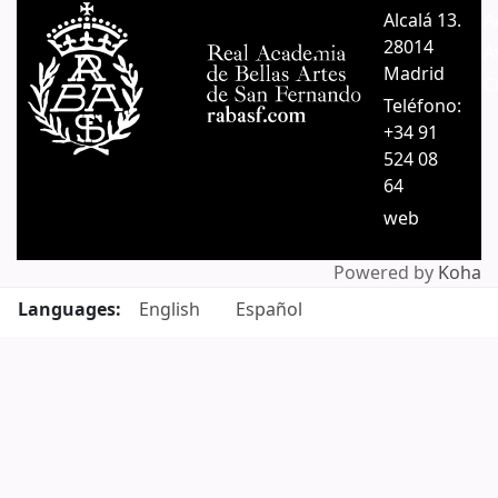
Alcalá 13.
A
28014
A
Madrid
C
Teléfono:
+34 91
524 08
64
web
Powered by
Koha
Languages:
English
Español