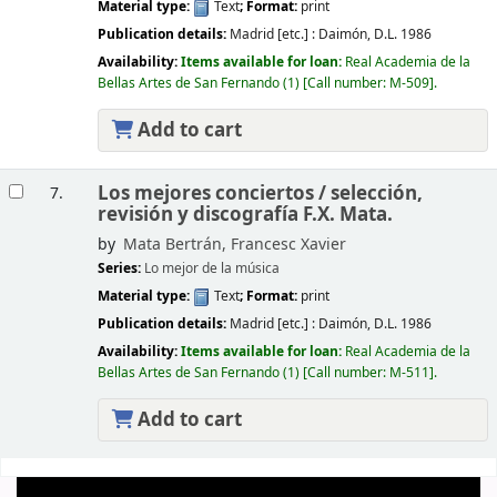
Material type:
Text
; Format:
print
Publication details:
Madrid [etc.] :
Daimón,
D.L. 1986
Availability:
Items available for loan:
Real Academia de la
Bellas Artes de San Fernando
(1)
Call number:
M-509
.
Add to cart
Los mejores conciertos /
selección,
7.
revisión y discografía F.X. Mata.
by
Mata Bertrán, Francesc Xavier
Series:
Lo mejor de la música
Material type:
Text
; Format:
print
Publication details:
Madrid [etc.] :
Daimón,
D.L. 1986
Availability:
Items available for loan:
Real Academia de la
Bellas Artes de San Fernando
(1)
Call number:
M-511
.
Add to cart
Pages