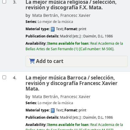
La mejor música religiosa /
selección,
3.
revisión y discografía F.X. Mata.
by
Mata Bertrán, Francesc Xavier
Series:
Lo mejor de la música
Material type:
Text
; Format:
print
Publication details:
Madrid [etc.] :
Daimón,
D.L. 1986
Availability:
Items available for loan:
Real Academia de la
Bellas Artes de San Fernando
(1)
Call number:
M-506
.
Add to cart
La mejor música Barroca /
selección,
4.
revisión y discografía Francesc Xavier
Mata.
by
Mata Bertrán, Francesc Xavier
Series:
Lo mejor de la música
Material type:
Text
; Format:
print
Publication details:
Madrid [etc.] :
Daimón,
D.L. 1986
Availability:
Items available for loan:
Real Academia de la