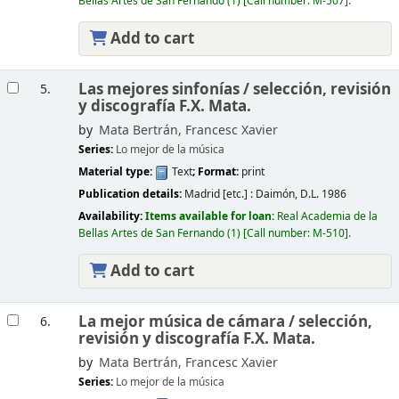
Bellas Artes de San Fernando
(1)
Call number:
M-507
.
Add to cart
Las mejores sinfonías /
selección, revisión
5.
y discografía F.X. Mata.
by
Mata Bertrán, Francesc Xavier
Series:
Lo mejor de la música
Material type:
Text
; Format:
print
Publication details:
Madrid [etc.] :
Daimón,
D.L. 1986
Availability:
Items available for loan:
Real Academia de la
Bellas Artes de San Fernando
(1)
Call number:
M-510
.
Add to cart
La mejor música de cámara /
selección,
6.
revisión y discografía F.X. Mata.
by
Mata Bertrán, Francesc Xavier
Series:
Lo mejor de la música