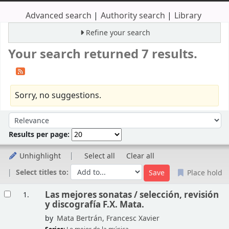
Advanced search
Authority search
Library
Refine your search
Your search returned 7 results.
Sorry, no suggestions.
Sort
Sort by:
Results per page:
Unhighlight
Select all
Clear all
Select titles to:
Place hold
Results
Las mejores sonatas /
selección, revisión
1.
y discografía F.X. Mata.
by
Mata Bertrán, Francesc Xavier