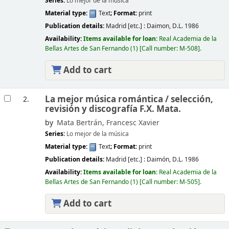
Series:
Lo mejor de la música
Material type:
Text
; Format:
print
Publication details:
Madrid [etc.] :
Daimon,
D.L. 1986
Availability:
Items available for loan:
Real Academia de la
Bellas Artes de San Fernando
(1)
Call number:
M-508
.
Add to cart
La mejor música romántica /
selección,
2.
revisión y discografía F.X. Mata.
by
Mata Bertrán, Francesc Xavier
Series:
Lo mejor de la música
Material type:
Text
; Format:
print
Publication details:
Madrid [etc.] :
Daimón,
D.L. 1986
Availability:
Items available for loan:
Real Academia de la
Bellas Artes de San Fernando
(1)
Call number:
M-505
.
Add to cart