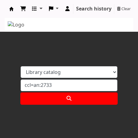
Search history
Clear
Koha online