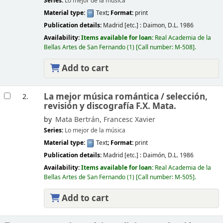
Series:
Lo mejor de la música
Material type:
Text
; Format:
print
Publication details:
Madrid [etc.] :
Daimon,
D.L. 1986
Availability:
Items available for loan:
Real Academia de la
Bellas Artes de San Fernando
(1)
Call number:
M-508
.
Add to cart
La mejor música romántica /
selección,
2.
revisión y discografía F.X. Mata.
by
Mata Bertrán, Francesc Xavier
Series:
Lo mejor de la música
Material type:
Text
; Format:
print
Publication details:
Madrid [etc.] :
Daimón,
D.L. 1986
Availability:
Items available for loan:
Real Academia de la
Bellas Artes de San Fernando
(1)
Call number:
M-505
.
Add to cart