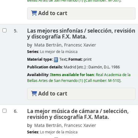
Bellas Artes de San Fernando
(1)
Call number:
M-507
.
Add to cart
Las mejores sinfonías /
selección, revisión
5.
y discografía F.X. Mata.
by
Mata Bertrán, Francesc Xavier
Series:
Lo mejor de la música
Material type:
Text
; Format:
print
Publication details:
Madrid [etc.] :
Daimón,
D.L. 1986
Availability:
Items available for loan:
Real Academia de la
Bellas Artes de San Fernando
(1)
Call number:
M-510
.
Add to cart
La mejor música de cámara /
selección,
6.
revisión y discografía F.X. Mata.
by
Mata Bertrán, Francesc Xavier
Series:
Lo mejor de la música