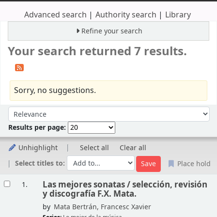
Advanced search
Authority search
Library
Refine your search
Your search returned 7 results.
Sorry, no suggestions.
Sort
Sort by:
Results per page:
Unhighlight
Select all
Clear all
Select titles to:
Place hold
Results
Las mejores sonatas /
selección, revisión
1.
y discografía F.X. Mata.
by
Mata Bertrán, Francesc Xavier