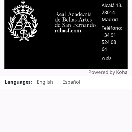
Alcalá 13.
A
28014
A
Madrid
C
Teléfono:
+34 91
524 08
64
web
Powered by
Koha
Languages:
English
Español