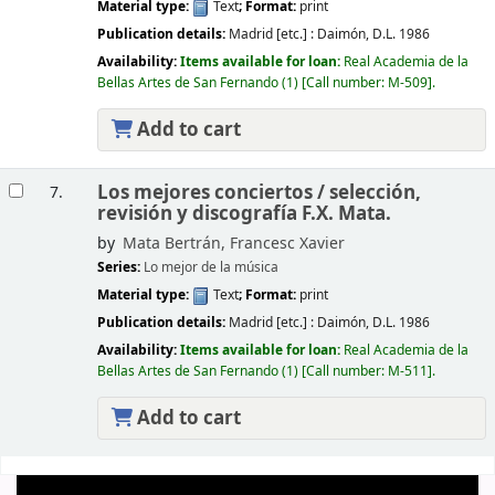
Material type:
Text
; Format:
print
Publication details:
Madrid [etc.] :
Daimón,
D.L. 1986
Availability:
Items available for loan:
Real Academia de la
Bellas Artes de San Fernando
(1)
Call number:
M-509
.
Add to cart
Los mejores conciertos /
selección,
7.
revisión y discografía F.X. Mata.
by
Mata Bertrán, Francesc Xavier
Series:
Lo mejor de la música
Material type:
Text
; Format:
print
Publication details:
Madrid [etc.] :
Daimón,
D.L. 1986
Availability:
Items available for loan:
Real Academia de la
Bellas Artes de San Fernando
(1)
Call number:
M-511
.
Add to cart
Pages