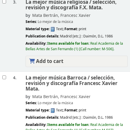
La mejor música religiosa /
selección,
3.
revisión y discografía F.X. Mata.
by
Mata Bertrán, Francesc Xavier
Series:
Lo mejor de la música
Material type:
Text
; Format:
print
Publication details:
Madrid [etc.] :
Daimón,
D.L. 1986
Availability:
Items available for loan:
Real Academia de la
Bellas Artes de San Fernando
(1)
Call number:
M-506
.
Add to cart
La mejor música Barroca /
selección,
4.
revisión y discografía Francesc Xavier
Mata.
by
Mata Bertrán, Francesc Xavier
Series:
Lo mejor de la música
Material type:
Text
; Format:
print
Publication details:
Madrid [etc.] :
Daimón,
D.L. 1986
Availability:
Items available for loan:
Real Academia de la