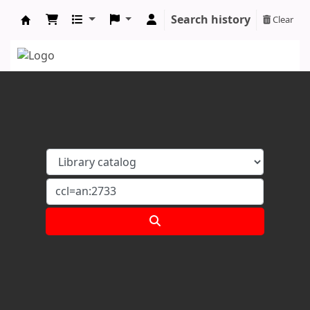
Search history
Clear
Koha online