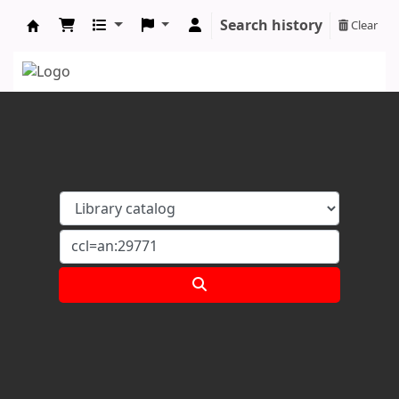
Search history
Clear
Koha online