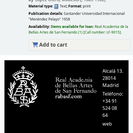
Material type:
Text
; Format:
print
Publication details:
Santander
Universidad Internacional
"Menéndez Pelayo"
1958
Availability:
Items available for loan:
Real Academia de la
Bellas Artes de San Fernando
(1)
Call number:
LF-9015
.
Add to cart
Pages
Alcalá 13.
A
28014
A
Madrid
C
Teléfono:
+34 91
524 08
64
web