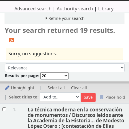
Advanced search
Authority search
Library
Refine your search
Your search returned 19 results.
Sorry, no suggestions.
Sort
Sort by:
Results per page:
Unhighlight
Select all
Clear all
Select titles to:
Place hold
Results
La técnica moderna en la conservación
1.
de monumentos /
Discursos leídos ante
la Academia de la Historia... de Modesto
López Otero ; [contestación de Elías