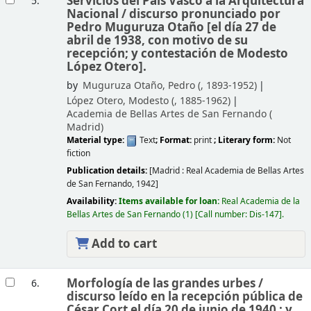
Servicios del País Vasco a la Arquitectura
5.
Nacional /
discurso pronunciado por
Pedro Muguruza Otaño [el día 27 de
abril de 1938, con motivo de su
recepción; y contestación de Modesto
López Otero].
by
Muguruza Otaño, Pedro (
, 1893-1952)
López Otero, Modesto (
, 1885-1962)
Academia de Bellas Artes de San Fernando (
Madrid)
Material type:
Text
; Format:
print
; Literary form:
Not
fiction
Publication details:
[Madrid :
Real Academia de Bellas Artes
de San Fernando,
1942]
Availability:
Items available for loan:
Real Academia de la
Bellas Artes de San Fernando
(1)
Call number:
Dis-147
.
Add to cart
Morfología de las grandes urbes /
6.
discurso leído en la recepción pública de
César Cort el día 20 de junio de 1940 ; y