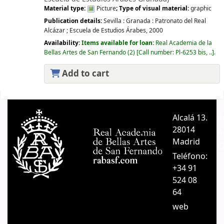
Material type:
Picture
; Type of visual material:
graphic
Publication details:
Sevilla : Granada :
Patronato del Real
Alcázar ; Escuela de Estudios Árabes,
2000
Availability:
Items available for loan:
Real Academia de la
Bellas Artes de San Fernando
(2)
Call number:
Pl-6253 bis, ..
.
Add to cart
Pages
Alcalá 13.
A
28014
A
Madrid
C
Teléfono:
+34 91
524 08
64
web