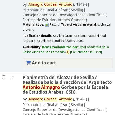
by
Almagro
Gorbea,
Antonio
(
, 1948-)
Patronato del Real Alcázar (
Sevilla)
Consejo Superior de Investigaciones Científicas (
Escuela de Estudios Árabes
Granada)
Material type:
Picture
; Type of visual material:
technical
drawing
Publication details:
Sevilla : Granada :
Patronato del Real
Alcázar ; Escuela de Estudios Árabes,
2000
Availability:
Items available for loan:
Real Academia de la
Bellas Artes de San Fernando
(
1)
Call number:
Pl-6199
.
Add to cart
Planimetría del Alcazar de Sevilla /
2.
Realizada bajo la dirección del Arquitecto
Antonio
Almagro
Gorbea por la Escuela
de Estudios Árabes, CSIC.
by
Almagro
Gorbea,
Antonio
(
, 1948-)
Patronato del Real Alcázar (
Sevilla)
Consejo Superior de Investigaciones Científicas (
Escuela de Estudios Árabes
Granada)