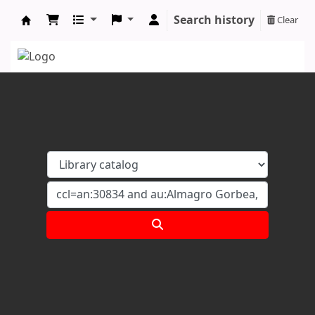
Search history
Clear
Koha online