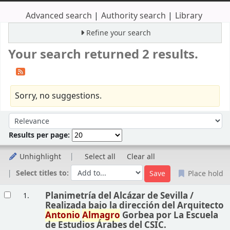
Advanced search
Authority search
Library
Refine your search
Your search returned 2 results.
Sorry, no suggestions.
Sort
Sort by:
Results per page:
Unhighlight
Select all
Clear all
Select titles to:
Place hold
Results
Planimetría del Alcázar de Sevilla /
1.
Realizada bajo la dirección del Arquitecto
Antonio
Almagro
Gorbea por La Escuela
de Estudios Árabes del CSIC.