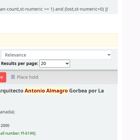
n-count,st-numeric >= 1) and (lost,st-numeric=0) ))'
Sort by:
Results per page:
Place hold
Arquitecto
Antonio
Almagro
Gorbea por La
anada)
,
2000
all number:
Pl-6199
.