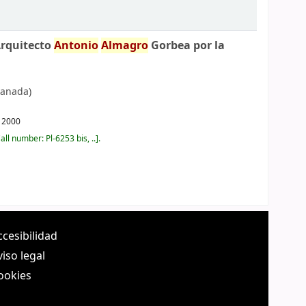
Arquitecto
Antonio
Almagro
Gorbea por la
anada)
,
2000
all number:
Pl-6253 bis, ..
.
ccesibilidad
viso legal
ookies