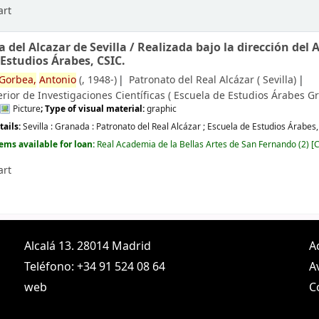
art
 del Alcazar de Sevilla /
Realizada bajo la dirección del 
 Estudios Árabes, CSIC.
Gorbea,
Antonio
(
, 1948-)
Patronato del Real Alcázar (
Sevilla)
rior de Investigaciones Científicas ( Escuela de Estudios Árabes
Gr
Picture
; Type of visual material:
graphic
tails:
Sevilla : Granada :
Patronato del Real Alcázar ; Escuela de Estudios Árabes
tems available for loan:
Real Academia de la Bellas Artes de San Fernando
(2)
C
art
Alcalá 13. 28014 Madrid
A
Teléfono: +34 91 524 08 64
A
web
C