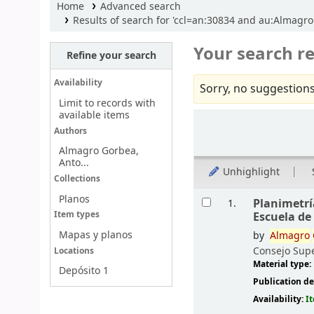
Home
Advanced search
Results of search for 'ccl=an:30834 and au:Almagro 
Your search re
Refine your search
Availability
Sorry, no suggestions
Limit to records with
available items
Sort
Authors
Almagro Gorbea,
Anto...
Unhighlight
Collections
Results
Planos
Planimetría
1.
Escuela de
Item types
Mapas y planos
by
Almagro
Consejo Supe
Locations
Material type:
Depósito 1
Publication de
Availability:
I