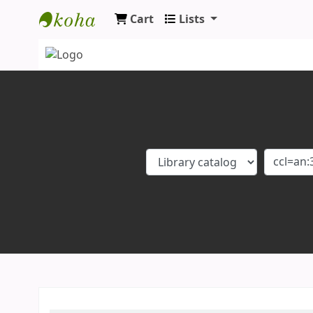
Cart
Lists
Koha online