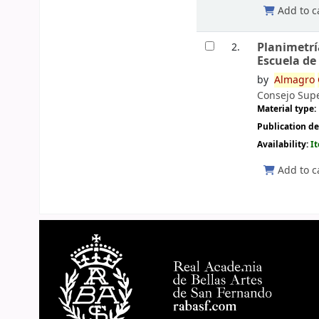
Add to c
Planimetría
2.
Escuela de
by
Almagro
Consejo Supe
Material type:
Publication de
Availability:
I
Add to c
Pages