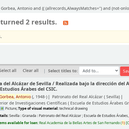
Gorbea, Antonio and (( (allrecords,AlwaysMatches='') and (not-onloa
turned 2 results.
.
Select all
Clear all
Select titles to:
 del Alcázar de Sevilla /
Realizada bajo la dirección del 
 Estudios Árabes del CSIC.
Gorbea,
Antonio
(
, 1948-)
Patronato del Real Alcázar (
Sevilla)
rior de Investigaciones Científicas ( Escuela de Estudios Árabes
Gr
Picture
; Type of visual material:
technical drawing
tails:
Sevilla : Granada :
Patronato del Real Alcázar ; Escuela de Estudios Árabes
tems available for loan:
Real Academia de la Bellas Artes de San Fernando
(
1)
C